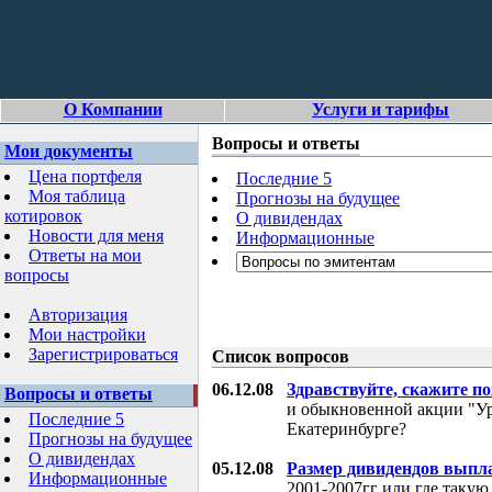
О Компании
Услуги и тарифы
Вопросы и ответы
Мои документы
Цена портфеля
Последние 5
Моя таблица
Прогнозы на будущее
котировок
О дивидендах
Новости для меня
Информационные
Ответы на мои
вопросы
Авторизация
Мои настройки
Зарегистрироваться
Список вопросов
06.12.08
Здравствуйте, скажите п
Вопросы и ответы
и обыкновенной акции "Ур
Последние 5
Екатеринбурге?
Прогнозы на будущее
О дивидендах
05.12.08
Размер дивидендов выпл
Информационные
2001-2007гг или где таку