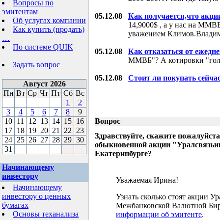
Вопросы по
эмитентам
05.12.08
Как получается,что акци
Об услугах компании
14,9000$ , а у нас на ММВБ
Как купить (продать)
уважением Климов.Влади
…
По системе QUIK
05.12.08
Как отказаться от ежедн
ММВБ"? А котировки "гол
Задать вопрос
05.12.08
Стоит ли покупать сейча
Август 2026
Пн
Вт
Ср
Чт
Пт
Сб
Вс
1
2
3
4
5
6
7
8
9
10
11
12
13
14
15
16
Вопрос
17
18
19
20
21
22
23
Здравствуйте, скажите пожалуйста
24
25
26
27
28
29
30
обыкновенной акции "Уралсвязьин
31
Екатеринбурге?
Начинающему
инвестору
Уважаемая Ирина!
Начинающему
инвестору о ценных
Узнать сколько стоят акции У
бумагах
Межбанковской Валютной Бир
Основы теханализа
информации об эмитенте
.