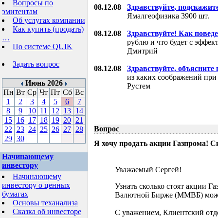
Вопросы по
08.12.08
Здравствуйте, подскажит
эмитентам
Ямалгеофизика 3900 шт.
Об услугах компании
Как купить (продать)
08.12.08
Здравствуйте! Как поведе
…
рублю и что будет с эффе
По системе QUIK
Дмитрий
Задать вопрос
08.12.08
Здравствуйте, объясните
из каких соображений при
Июнь 2026
Рустем
Пн
Вт
Ср
Чт
Пт
Сб
Вс
1
2
3
4
5
6
7
8
9
10
11
12
13
14
15
16
17
18
19
20
21
Вопрос
22
23
24
25
26
27
28
29
30
Я хочу продать акции Газпрома! С
Начинающему
инвестору
Уважаемый Сергей!
Начинающему
инвестору о ценных
Узнать сколько стоят акции Г
бумагах
Валютной Бирже (ММВБ) мож
Основы теханализа
Сказка об инвесторе
С уважением, Клиентский отд