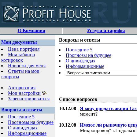
О Компании
Услуги и тарифы
Вопросы и ответы
Мои документы
Цена портфеля
Последние 5
Моя таблица
Прогнозы на будущее
котировок
О дивидендах
Новости для меня
Информационные
Ответы на мои
вопросы
Авторизация
Мои настройки
Зарегистрироваться
Список вопросов
10.12.08
Я хочу продать акции Га
Вопросы и ответы
момент?
Последние 5
Прогнозы на будущее
10.12.08
Имеют ли рыночную цену
О дивидендах
Микропровод" г.Подольск 
Информационные