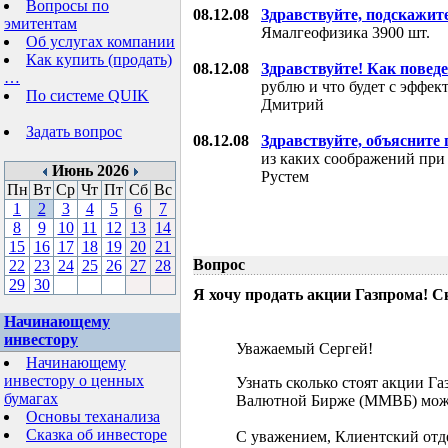
Вопросы по
08.12.08
Здравствуйте, подскажит
эмитентам
Ямалгеофизика 3900 шт.
Об услугах компании
Как купить (продать)
08.12.08
Здравствуйте! Как поведе
…
рублю и что будет с эффе
По системе QUIK
Дмитрий
Задать вопрос
08.12.08
Здравствуйте, объясните
из каких соображений при
Июнь 2026
Рустем
Пн
Вт
Ср
Чт
Пт
Сб
Вс
1
2
3
4
5
6
7
8
9
10
11
12
13
14
15
16
17
18
19
20
21
Вопрос
22
23
24
25
26
27
28
29
30
Я хочу продать акции Газпрома! С
Начинающему
инвестору
Уважаемый Сергей!
Начинающему
инвестору о ценных
Узнать сколько стоят акции Г
бумагах
Валютной Бирже (ММВБ) мож
Основы теханализа
Сказка об инвесторе
С уважением, Клиентский отд