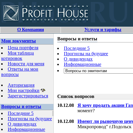
О Компании
Услуги и тарифы
Вопросы и ответы
Мои документы
Цена портфеля
Последние 5
Моя таблица
Прогнозы на будущее
котировок
О дивидендах
Новости для меня
Информационные
Ответы на мои
вопросы
Авторизация
Мои настройки
Зарегистрироваться
Список вопросов
10.12.08
Я хочу продать акции Га
Вопросы и ответы
момент?
Последние 5
Прогнозы на будущее
10.12.08
Имеют ли рыночную цену
О дивидендах
Микропровод" г.Подольск 
Информационные