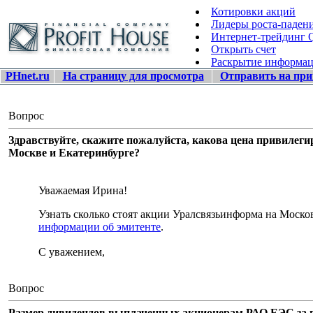
Котировки акций
Лидеры роста-паден
Интернет-трейдинг
Открыть счет
Раскрытие информа
PHnet.ru
На страницу для просмотра
Отправить на при
Вопрос
Здравствуйте, скажите пожалуйста, какова цена привилег
Москве и Екатеринбурге?
Уважаемая Ирина!
Узнать сколько стоят акции Уралсвязьинформа на Мос
информации об эмитенте
.
С уважением,
Вопрос
Размер дивидендов выплаченных акционерам РАО ЕЭС за п