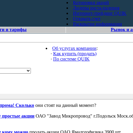
Котировки акций
Лидеры роста-падения
Интернет-трейдинг QUIK
Открыть счет
Раскрытие информации
ги и тарифы
Рынок и 
Об услугах компании
:
·
Как купить (продать)
·
По системе QUIK
зпрома! Сколько
они стоят на данный момент?
 простые акции
ОАО "Завод Микропровод" г.Подольск Моск.об
е кому можно
продать акции ОАО Ямалгеофизика 3900 шт.