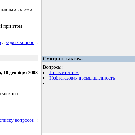
ктивным курсом
й при этом
5
::
задать вопрос
::
Смотрите также...
Вопросы:
, 10 декабря 2008
По эмитентам
Нефтегазовая промышленность
) можно на
 списку вопросов
::