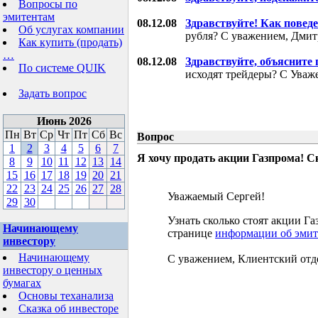
Вопросы по
эмитентам
08.12.08
Здравствуйте! Как поведе
Об услугах компании
рубля? С уважением, Дми
Как купить (продать)
…
08.12.08
Здравствуйте, объясните
По системе QUIK
исходят трейдеры? С Уваж
Задать вопрос
Июнь 2026
Пн
Вт
Ср
Чт
Пт
Сб
Вс
Вопрос
1
2
3
4
5
6
7
Я хочу продать акции Газпрома! С
8
9
10
11
12
13
14
15
16
17
18
19
20
21
22
23
24
25
26
27
28
Уважаемый Сергей!
29
30
Узнать сколько стоят акции 
Начинающему
странице
информации об эмит
инвестору
Начинающему
С уважением, Клиентский отд
инвестору о ценных
бумагах
Основы теханализа
Сказка об инвесторе