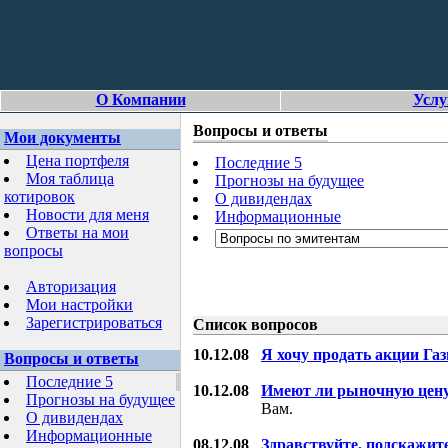
О Компании
Услу
Вопросы и ответы
Мои документы
Цена портфеля
Последние 5
Моя таблица
Прогнозы на будущее
котировок
О дивидендах
Новости для меня
Информационные
Ответы на мои
вопросы
Авторизация
Мои настройки
Зарегистрироваться
Список вопросов
10.12.08
Я хочу продать акции Га
Вопросы и ответы
Последние 5
10.12.08
Имеют ли рыночную цену
Прогнозы на будущее
Вам.
О дивидендах
Информационные
08.12.08
Здравствуйте, подскажит