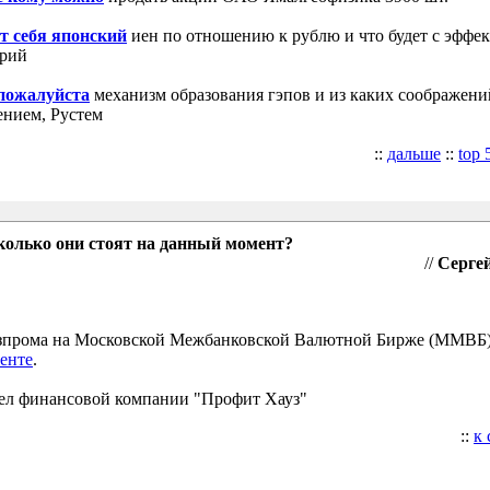
т себя японский
иен по отношению к рублю и что будет с эффе
трий
 пожалуйста
механизм образования гэпов и из каких соображени
ением, Рустем
::
дальше
::
top 
колько они стоят на данный момент?
//
Сергей
Газпрома на Московской Межбанковской Валютной Бирже (ММВБ
енте
.
ел финансовой компании "Профит Хауз"
::
к