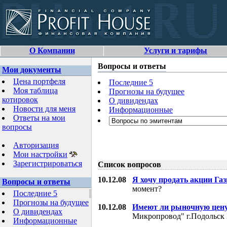
О Компании
Услуги и тарифы
Вопросы и ответы
Мои документы
Цена портфеля
Последние 5
Моя таблица
Прогнозы на будущее
котировок
О дивидендах
Новости для меня
Информационные
Ответы на мои
вопросы
Авторизация
Мои настройки
Зарегистрироваться
Список вопросов
10.12.08
Я хочу продать акции Га
Вопросы и ответы
момент?
Последние 5
Прогнозы на будущее
10.12.08
Имеют ли рыночную цену
О дивидендах
Микропровод" г.Подольск 
Информационные