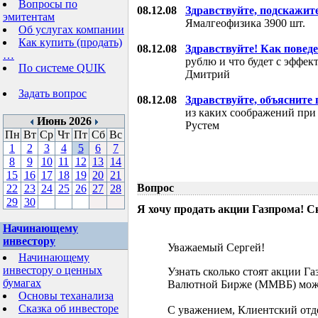
Вопросы по
08.12.08
Здравствуйте, подскажит
эмитентам
Ямалгеофизика 3900 шт.
Об услугах компании
Как купить (продать)
08.12.08
Здравствуйте! Как поведе
…
рублю и что будет с эффе
По системе QUIK
Дмитрий
Задать вопрос
08.12.08
Здравствуйте, объясните
из каких соображений при
Июнь 2026
Рустем
Пн
Вт
Ср
Чт
Пт
Сб
Вс
1
2
3
4
5
6
7
8
9
10
11
12
13
14
15
16
17
18
19
20
21
Вопрос
22
23
24
25
26
27
28
29
30
Я хочу продать акции Газпрома! С
Начинающему
инвестору
Уважаемый Сергей!
Начинающему
инвестору о ценных
Узнать сколько стоят акции Г
бумагах
Валютной Бирже (ММВБ) мож
Основы теханализа
Сказка об инвесторе
С уважением, Клиентский отд