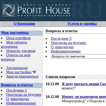
О Компании
Услуги и тарифы
Вопросы и ответы
Мои документы
Цена портфеля
Последние 5
Моя таблица
Прогнозы на будущее
котировок
О дивидендах
Новости для меня
Информационные
Ответы на мои
вопросы
Авторизация
Мои настройки
Зарегистрироваться
Список вопросов
10.12.08
Я хочу продать акции Га
Вопросы и ответы
момент?
Последние 5
Прогнозы на будущее
10.12.08
Имеют ли рыночную цену
О дивидендах
Микропровод" г.Подольск 
Информационные