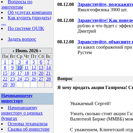
Вопросы по
08.12.08
Здравствуйте, подскажит
эмитентам
Ямалгеофизика 3900 шт.
Об услугах компании
Как купить (продать)
08.12.08
Здравствуйте! Как поведе
…
рублю и что будет с эффе
По системе QUIK
Дмитрий
Задать вопрос
08.12.08
Здравствуйте, объясните
из каких соображений при
Июнь 2026
Рустем
Пн
Вт
Ср
Чт
Пт
Сб
Вс
1
2
3
4
5
6
7
8
9
10
11
12
13
14
15
16
17
18
19
20
21
Вопрос
22
23
24
25
26
27
28
29
30
Я хочу продать акции Газпрома! С
Начинающему
инвестору
Уважаемый Сергей!
Начинающему
инвестору о ценных
Узнать сколько стоят акции Г
бумагах
Валютной Бирже (ММВБ) мож
Основы теханализа
Сказка об инвесторе
С уважением, Клиентский отд