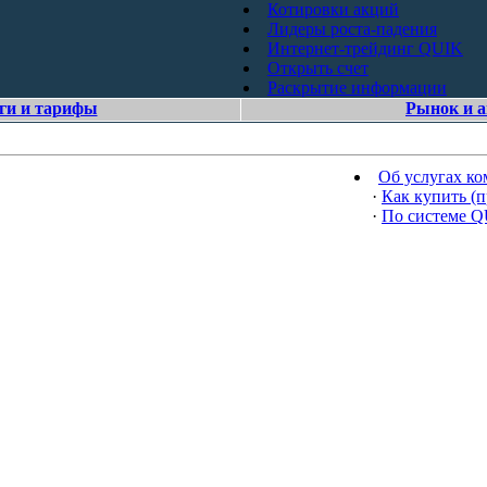
Котировки акций
Лидеры роста-падения
Интернет-трейдинг QUIK
Открыть счет
Раскрытие информации
ги и тарифы
Рынок и 
Об услугах к
·
Как купить (п
·
По системе 