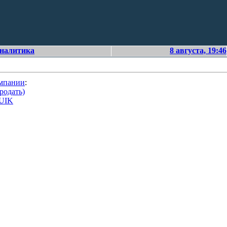
аналитика
8 августа, 19:46
омпании
:
родать)
QUIK