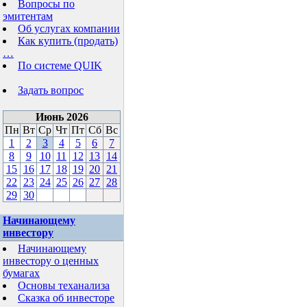
Вопросы по
эмитентам
Об услугах компании
Как купить (продать)
…
По системе QUIK
Задать вопрос
Июнь 2026
Пн
Вт
Ср
Чт
Пт
Сб
Вс
1
2
3
4
5
6
7
8
9
10
11
12
13
14
15
16
17
18
19
20
21
22
23
24
25
26
27
28
29
30
Начинающему
инвестору
Начинающему
инвестору о ценных
бумагах
Основы теханализа
Сказка об инвесторе