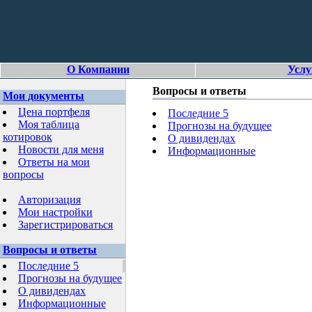
О Компании
Услу
Вопросы и ответы
Мои документы
Цена портфеля
Последние 5
Моя таблица
Прогнозы на будущее
котировок
О дивидендах
Новости для меня
Информационные
Ответы на мои
вопросы
Авторизация
Мои настройки
Зарегистрироваться
Вопросы и ответы
Последние 5
Прогнозы на будущее
О дивидендах
Информационные