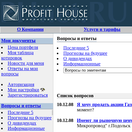
О Компании
Услуги и тарифы
Вопросы и ответы
Мои документы
Цена портфеля
Последние 5
Моя таблица
Прогнозы на будущее
котировок
О дивидендах
Новости для меня
Информационные
Ответы на мои
вопросы
Авторизация
Мои настройки
Зарегистрироваться
Список вопросов
10.12.08
Я хочу продать акции Га
Вопросы и ответы
момент?
Последние 5
Прогнозы на будущее
10.12.08
Имеют ли рыночную цену
О дивидендах
Микропровод" г.Подольск 
Информационные