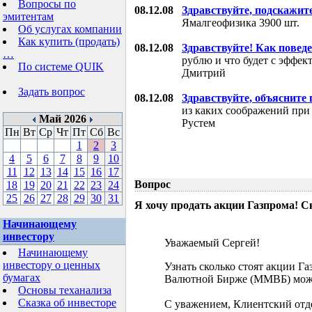
Вопросы по
08.12.08
Здравствуйте, подскажит
эмитентам
Ямалгеофизика 3900 шт.
Об услугах компании
Как купить (продать)
08.12.08
Здравствуйте! Как поведе
…
рублю и что будет с эффе
По системе QUIK
Дмитрий
Задать вопрос
08.12.08
Здравствуйте, объясните
из каких соображений при
Май 2026
Рустем
Пн
Вт
Ср
Чт
Пт
Сб
Вс
1
2
3
4
5
6
7
8
9
10
11
12
13
14
15
16
17
Вопрос
18
19
20
21
22
23
24
25
26
27
28
29
30
31
Я хочу продать акции Газпрома! С
Начинающему
инвестору
Уважаемый Сергей!
Начинающему
инвестору о ценных
Узнать сколько стоят акции Г
бумагах
Валютной Бирже (ММВБ) мож
Основы теханализа
Сказка об инвесторе
С уважением, Клиентский отд