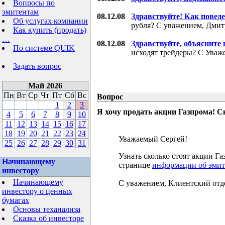
Вопросы по
эмитентам
08.12.08
Здравствуйте! Как поведе
Об услугах компании
рубля? С уважением, Дми
Как купить (продать)
…
08.12.08
Здравствуйте, объясните
По системе QUIK
исходят трейдеры? С Уваж
Задать вопрос
Май 2026
Пн
Вт
Ср
Чт
Пт
Сб
Вс
Вопрос
1
2
3
Я хочу продать акции Газпрома! С
4
5
6
7
8
9
10
11
12
13
14
15
16
17
18
19
20
21
22
23
24
Уважаемый Сергей!
25
26
27
28
29
30
31
Узнать сколько стоят акции 
Начинающему
странице
информации об эмит
инвестору
Начинающему
С уважением, Клиентский отд
инвестору о ценных
бумагах
Основы теханализа
Сказка об инвесторе