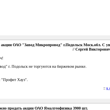
акции ОАО "Завод Микропровод" г.Подольск Моск.обл. С у
//
Сергей Викторович,
ч!
д" г. Подольск не торгуются на биржевом рынке.
 "Профит Хауз".
::
к
ожно продать акции ОАО Ямалгеофизика 3900 шт.