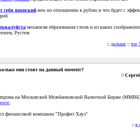
т себя японский
иен по отношению к рублю и что будет с эффе
трий
 пожалуйста
механизм образования гэпов и из каких соображени
ением, Рустем
::
дальше
::
top 
колько они стоят на данный момент?
//
Сергей
Газпрома на Московской Межбанковской Валютной Бирже (ММВБ
енте
.
ел финансовой компании "Профит Хауз"
::
к