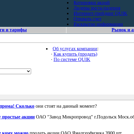
Котировки акций
Лидеры роста-падения
Интернет-трейдинг QUIK
Открыть счет
Раскрытие информации
ги и тарифы
Рынок и 
Об услугах компании
:
·
Как купить (продать)
·
По системе QUIK
зпрома! Сколько
они стоят на данный момент?
 простые акции
ОАО "Завод Микропровод" г.Подольск Моск.об
е кому можно
продать акции ОАО Ямалгеофизика 3900 шт.