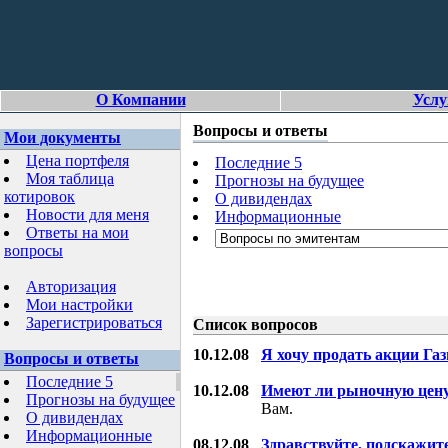
О Компании
Услу
Вопросы и ответы
Мои документы
Цена портфеля
Последние 5
Моя таблица
Прогнозы на будущее
котировок
О дивидендах
Новости для меня
Информационные
Ответы на мои
вопросы
Авторизация
Мои настройки
Зарегистрироваться
Список вопросов
10.12.08
Я хочу продать акции Га
Вопросы и ответы
Последние 5
10.12.08
Имеют ли рыночную цену
Прогнозы на будущее
Вам.
О дивидендах
Информационные
08.12.08
Здравствуйте, подскажит