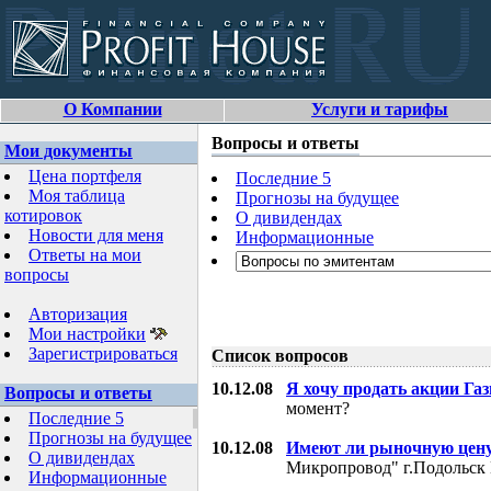
О Компании
Услуги и тарифы
Вопросы и ответы
Мои документы
Цена портфеля
Последние 5
Моя таблица
Прогнозы на будущее
котировок
О дивидендах
Новости для меня
Информационные
Ответы на мои
вопросы
Авторизация
Мои настройки
Зарегистрироваться
Список вопросов
10.12.08
Я хочу продать акции Га
Вопросы и ответы
момент?
Последние 5
Прогнозы на будущее
10.12.08
Имеют ли рыночную цену
О дивидендах
Микропровод" г.Подольск 
Информационные