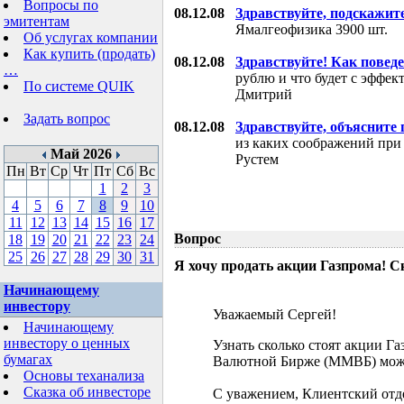
Вопросы по
08.12.08
Здравствуйте, подскажит
эмитентам
Ямалгеофизика 3900 шт.
Об услугах компании
Как купить (продать)
08.12.08
Здравствуйте! Как поведе
…
рублю и что будет с эффе
По системе QUIK
Дмитрий
Задать вопрос
08.12.08
Здравствуйте, объясните
из каких соображений при
Май 2026
Рустем
Пн
Вт
Ср
Чт
Пт
Сб
Вс
1
2
3
4
5
6
7
8
9
10
11
12
13
14
15
16
17
Вопрос
18
19
20
21
22
23
24
25
26
27
28
29
30
31
Я хочу продать акции Газпрома! С
Начинающему
инвестору
Уважаемый Сергей!
Начинающему
инвестору о ценных
Узнать сколько стоят акции Г
бумагах
Валютной Бирже (ММВБ) мож
Основы теханализа
Сказка об инвесторе
С уважением, Клиентский отд