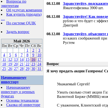
Вопросы по
08.12.08
Здравствуйте, подскажит
эмитентам
Ямалгеофизика 3900 шт.
Об услугах компании
Как купить (продать)
08.12.08
Здравствуйте! Как поведе
…
рублю и что будет с эффе
По системе QUIK
Дмитрий
Задать вопрос
08.12.08
Здравствуйте, объясните
из каких соображений при
Май 2026
Рустем
Пн
Вт
Ср
Чт
Пт
Сб
Вс
1
2
3
4
5
6
7
8
9
10
11
12
13
14
15
16
17
Вопрос
18
19
20
21
22
23
24
25
26
27
28
29
30
31
Я хочу продать акции Газпрома! С
Начинающему
инвестору
Уважаемый Сергей!
Начинающему
инвестору о ценных
Узнать сколько стоят акции Г
бумагах
Валютной Бирже (ММВБ) мож
Основы теханализа
Сказка об инвесторе
С уважением, Клиентский отд