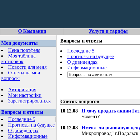
О Компании
Услуги и тарифы
Вопросы и ответы
Мои документы
Цена портфеля
Последние 5
Моя таблица
Прогнозы на будущее
котировок
О дивидендах
Новости для меня
Информационные
Ответы на мои
вопросы
Авторизация
Мои настройки
Зарегистрироваться
Список вопросов
10.12.08
Я хочу продать акции Га
Вопросы и ответы
момент?
Последние 5
Прогнозы на будущее
10.12.08
Имеют ли рыночную цену
О дивидендах
Микропровод" г.Подольск 
Информационные