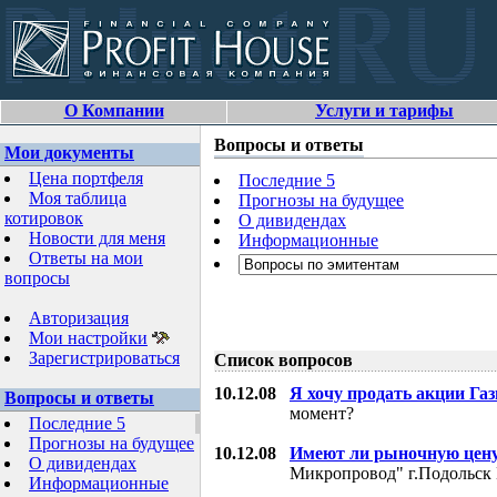
О Компании
Услуги и тарифы
Вопросы и ответы
Мои документы
Цена портфеля
Последние 5
Моя таблица
Прогнозы на будущее
котировок
О дивидендах
Новости для меня
Информационные
Ответы на мои
вопросы
Авторизация
Мои настройки
Зарегистрироваться
Список вопросов
10.12.08
Я хочу продать акции Га
Вопросы и ответы
момент?
Последние 5
Прогнозы на будущее
10.12.08
Имеют ли рыночную цену
О дивидендах
Микропровод" г.Подольск 
Информационные