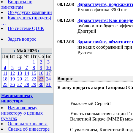
Вопросы по
08.12.08
Здравствуйте, подскажит
эмитентам
Ямалгеофизика 3900 шт.
Об услугах компании
Как купить (продать)
08.12.08
Здравствуйте! Как поведе
…
рублю и что будет с эффе
По системе QUIK
Дмитрий
Задать вопрос
08.12.08
Здравствуйте, объясните
из каких соображений при
Май 2026
Рустем
Пн
Вт
Ср
Чт
Пт
Сб
Вс
1
2
3
4
5
6
7
8
9
10
11
12
13
14
15
16
17
Вопрос
18
19
20
21
22
23
24
25
26
27
28
29
30
31
Я хочу продать акции Газпрома! С
Начинающему
инвестору
Уважаемый Сергей!
Начинающему
инвестору о ценных
Узнать сколько стоят акции Г
бумагах
Валютной Бирже (ММВБ) мож
Основы теханализа
Сказка об инвесторе
С уважением, Клиентский отд