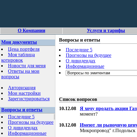
О Компании
Услуги и тарифы
Вопросы и ответы
Мои документы
Цена портфеля
Последние 5
Моя таблица
Прогнозы на будущее
котировок
О дивидендах
Новости для меня
Информационные
Ответы на мои
вопросы
Авторизация
Мои настройки
Зарегистрироваться
Список вопросов
10.12.08
Я хочу продать акции Га
Вопросы и ответы
момент?
Последние 5
Прогнозы на будущее
10.12.08
Имеют ли рыночную цену
О дивидендах
Микропровод" г.Подольск 
Информационные