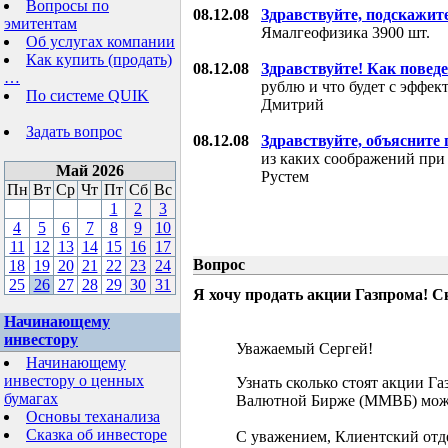
Вопросы по
08.12.08
Здравствуйте, подскажит
эмитентам
Ямалгеофизика 3900 шт.
Об услугах компании
Как купить (продать)
08.12.08
Здравствуйте! Как поведе
…
рублю и что будет с эффе
По системе QUIK
Дмитрий
Задать вопрос
08.12.08
Здравствуйте, объясните
из каких соображений при
Май 2026
Рустем
Пн
Вт
Ср
Чт
Пт
Сб
Вс
1
2
3
4
5
6
7
8
9
10
11
12
13
14
15
16
17
Вопрос
18
19
20
21
22
23
24
25
26
27
28
29
30
31
Я хочу продать акции Газпрома! С
Начинающему
инвестору
Уважаемый Сергей!
Начинающему
инвестору о ценных
Узнать сколько стоят акции Г
бумагах
Валютной Бирже (ММВБ) мож
Основы теханализа
Сказка об инвесторе
С уважением, Клиентский отд