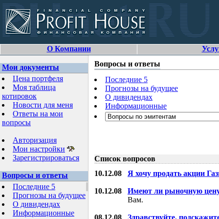
О Компании
Услу
Вопросы и ответы
Мои документы
Цена портфеля
Последние 5
Моя таблица
Прогнозы на будущее
котировок
О дивидендах
Новости для меня
Информационные
Ответы на мои
вопросы
Авторизация
Мои настройки
Зарегистрироваться
Список вопросов
10.12.08
Я хочу продать акции Га
Вопросы и ответы
Последние 5
10.12.08
Имеют ли рыночную цену
Прогнозы на будущее
Вам.
О дивидендах
Информационные
08.12.08
Здравствуйте, подскажит