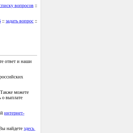
 списку вопросов
::
5
::
задать вопрос
::
е ответ и наши
 российских
 Также можете
 о выплате
ой
интернет-
 Вы найдете
здесь