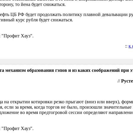
орону, то йена будет снижаться.
нефть ЦБ РФ будет продолжать политику плавной девальвации р
ивный курс рубля будет снижаться.
 "Профит Хауз".
::
к
та механизм образования гэпов и из каких соображений при э
//
Русте
гда на открытии котировки резко прыгают (вниз или вверх), форм
я, если за время, когда торгов не было, произошли значительные
ложение во время предтогровой сессии определяют направление
 "Профит Хауз".