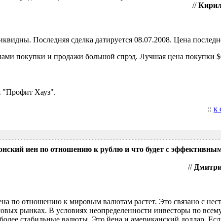
//
Кирил
видны. Последняя сделка датируется 08.07.2008. Цена последне
ами покупки и продажи большой спрэд. Лучшая цена покупки $0
 "Профит Хауз".
::
к
понский иен по отношению к рублю и что будет с эффективны
//
Дмитрий
ена по отношению к мировым валютам растет. Это связано с нес
овых рынках. В условиях неопределенности инвесторы по всем
более стабильные валюты. Это йена и американский доллар. Есл