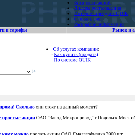
Котировки акций
Лидеры роста-падения
Интернет-трейдинг QUIK
Открыть счет
Раскрытие информации
ги и тарифы
Рынок и 
Об услугах компании
:
·
Как купить (продать)
·
По системе QUIK
зпрома! Сколько
они стоят на данный момент?
 простые акции
ОАО "Завод Микропровод" г.Подольск Моск.об
е кому можно
продать акции ОАО Ямалгеофизика 3900 шт.