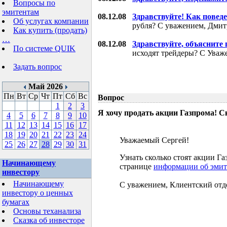
Вопросы по
эмитентам
08.12.08
Здравствуйте! Как поведе
Об услугах компании
рубля? С уважением, Дми
Как купить (продать)
…
08.12.08
Здравствуйте, объясните
По системе QUIK
исходят трейдеры? С Уваж
Задать вопрос
Май 2026
Пн
Вт
Ср
Чт
Пт
Сб
Вс
Вопрос
1
2
3
Я хочу продать акции Газпрома! С
4
5
6
7
8
9
10
11
12
13
14
15
16
17
18
19
20
21
22
23
24
Уважаемый Сергей!
25
26
27
28
29
30
31
Узнать сколько стоят акции 
Начинающему
странице
информации об эмит
инвестору
Начинающему
С уважением, Клиентский отд
инвестору о ценных
бумагах
Основы теханализа
Сказка об инвесторе