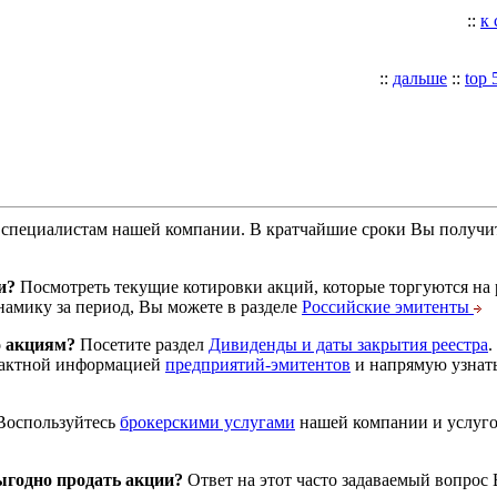
::
к
::
дальше
::
top 
специалистам нашей компании. В кратчайшие сроки Вы получит
и?
Посмотреть текущие котировки акций, которые торгуются на
намику за период, Вы можете в разделе
Российские эмитенты
о акциям?
Посетите раздел
Дивиденды и даты закрытия реестра
.
тактной информацией
предприятий-эмитентов
и напрямую узнать
оспользуйтесь
брокерскими услугами
нашей компании и услуг
годно продать акции?
Ответ на этот часто задаваемый вопрос