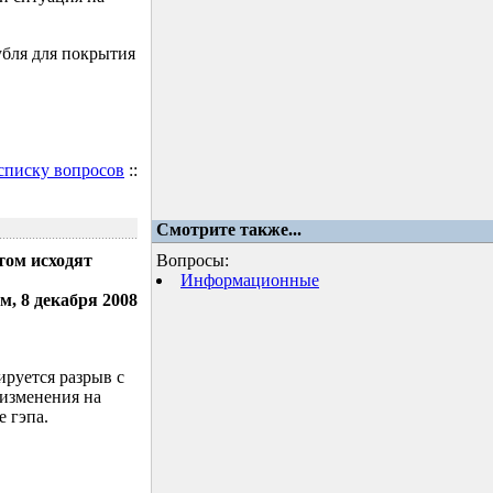
убля для покрытия
 списку вопросов
::
Смотрите также...
том исходят
Вопросы:
Информационные
м, 8 декабря 2008
ируется разрыв с
 изменения на
 гэпа.