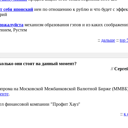
т себя японский
иен по отношению к рублю и что будет с эффе
трий
 пожалуйста
механизм образования гэпов и из каких соображени
ением, Рустем
::
дальше
::
top 
колько они стоят на данный момент?
//
Сергей
Газпрома на Московской Межбанковской Валютной Бирже (ММВБ
енте
.
ел финансовой компании "Профит Хауз"
::
к