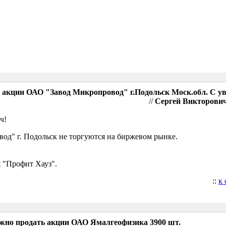
акции ОАО "Завод Микропровод" г.Подольск Моск.обл. С у
//
Сергей Викторович,
ч!
д" г. Подольск не торгуются на биржевом рынке.
 "Профит Хауз".
::
к
ожно продать акции ОАО Ямалгеофизика 3900 шт.