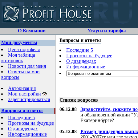
О Компании
Услуги и тарифы
Вопросы и ответы
Мои документы
Цена портфеля
Последние 5
Моя таблица
Прогнозы на будущее
котировок
О дивидендах
Новости для меня
Информационные
Ответы на мои
вопросы
Авторизация
Мои настройки
Зарегистрироваться
Список вопросов
06.12.08
Здравствуйте, скажите п
Вопросы и ответы
и обыкновенной акции "Ур
Последние 5
Екатеринбурге?
Прогнозы на будущее
О дивидендах
05.12.08
Размер дивидендов выпл
Информационные
2001-2007гг или где таку