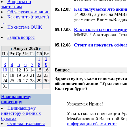
Вопросы по
эмитентам
05.12.08
Как получается,что акци
Об услугах компании
14,9000$ , а у нас на ММВБ
Как купить (продать)
уважением Климов.Влади
…
По системе QUIK
05.12.08
Как отказаться от ежедн
ММВБ"? А котировки "гол
Задать вопрос
05.12.08
Стоит ли покупать сейча
Август 2026
Пн
Вт
Ср
Чт
Пт
Сб
Вс
1
2
3
4
5
6
7
8
9
10
11
12
13
14
15
16
Вопрос
17
18
19
20
21
22
23
Здравствуйте, скажите пожалуйста
24
25
26
27
28
29
30
обыкновенной акции "Уралсвязьин
31
Екатеринбурге?
Начинающему
инвестору
Уважаемая Ирина!
Начинающему
инвестору о ценных
Узнать сколько стоят акции У
бумагах
Межбанковской Валютной Бир
Основы теханализа
информации об эмитенте
.