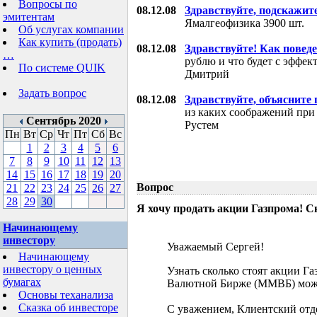
Вопросы по
08.12.08
Здравствуйте, подскажит
эмитентам
Ямалгеофизика 3900 шт.
Об услугах компании
Как купить (продать)
08.12.08
Здравствуйте! Как поведе
…
рублю и что будет с эффе
По системе QUIK
Дмитрий
Задать вопрос
08.12.08
Здравствуйте, объясните
из каких соображений при
Сентябрь 2020
Рустем
Пн
Вт
Ср
Чт
Пт
Сб
Вс
1
2
3
4
5
6
7
8
9
10
11
12
13
14
15
16
17
18
19
20
Вопрос
21
22
23
24
25
26
27
28
29
30
Я хочу продать акции Газпрома! С
Начинающему
инвестору
Уважаемый Сергей!
Начинающему
инвестору о ценных
Узнать сколько стоят акции Г
бумагах
Валютной Бирже (ММВБ) мож
Основы теханализа
Сказка об инвесторе
С уважением, Клиентский отд