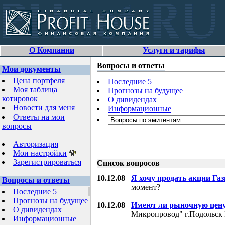
О Компании
Услуги и тарифы
Вопросы и ответы
Мои документы
Цена портфеля
Последние 5
Моя таблица
Прогнозы на будущее
котировок
О дивидендах
Новости для меня
Информационные
Ответы на мои
вопросы
Авторизация
Мои настройки
Зарегистрироваться
Список вопросов
10.12.08
Я хочу продать акции Га
Вопросы и ответы
момент?
Последние 5
Прогнозы на будущее
10.12.08
Имеют ли рыночную цену
О дивидендах
Микропровод" г.Подольск 
Информационные