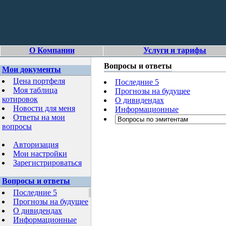
О Компании
Услуги и тарифы
Вопросы и ответы
Мои документы
Цена портфеля
Последние 5
Моя таблица
Прогнозы на будущее
котировок
О дивидендах
Новости для меня
Информационные
Ответы на мои
вопросы
Авторизация
Мои настройки
Зарегистрироваться
Вопросы и ответы
Последние 5
Прогнозы на будущее
О дивидендах
Информационные