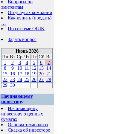
Вопросы по
эмитентам
Об услугах компании
Как купить (продать)
…
По системе QUIK
Задать вопрос
Июнь 2026
Пн
Вт
Ср
Чт
Пт
Сб
Вс
1
2
3
4
5
6
7
8
9
10
11
12
13
14
15
16
17
18
19
20
21
22
23
24
25
26
27
28
29
30
Начинающему
инвестору
Начинающему
инвестору о ценных
бумагах
Основы теханализа
Сказка об инвесторе