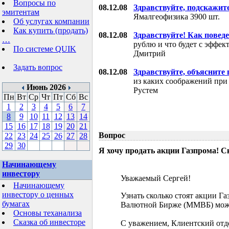
Вопросы по
08.12.08
Здравствуйте, подскажит
эмитентам
Ямалгеофизика 3900 шт.
Об услугах компании
Как купить (продать)
08.12.08
Здравствуйте! Как поведе
…
рублю и что будет с эффе
По системе QUIK
Дмитрий
Задать вопрос
08.12.08
Здравствуйте, объясните
из каких соображений при
Июнь 2026
Рустем
Пн
Вт
Ср
Чт
Пт
Сб
Вс
1
2
3
4
5
6
7
8
9
10
11
12
13
14
15
16
17
18
19
20
21
Вопрос
22
23
24
25
26
27
28
29
30
Я хочу продать акции Газпрома! С
Начинающему
инвестору
Уважаемый Сергей!
Начинающему
инвестору о ценных
Узнать сколько стоят акции Г
бумагах
Валютной Бирже (ММВБ) мож
Основы теханализа
Сказка об инвесторе
С уважением, Клиентский отд