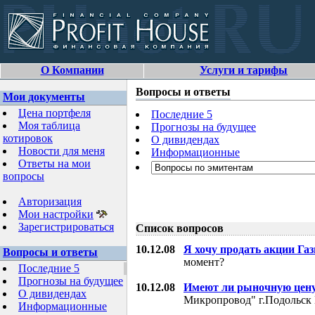
О Компании
Услуги и тарифы
Вопросы и ответы
Мои документы
Цена портфеля
Последние 5
Моя таблица
Прогнозы на будущее
котировок
О дивидендах
Новости для меня
Информационные
Ответы на мои
вопросы
Авторизация
Мои настройки
Зарегистрироваться
Список вопросов
10.12.08
Я хочу продать акции Га
Вопросы и ответы
момент?
Последние 5
Прогнозы на будущее
10.12.08
Имеют ли рыночную цену
О дивидендах
Микропровод" г.Подольск 
Информационные