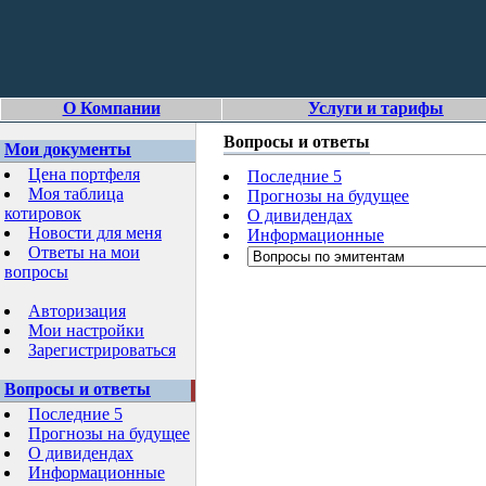
О Компании
Услуги и тарифы
Вопросы и ответы
Мои документы
Цена портфеля
Последние 5
Моя таблица
Прогнозы на будущее
котировок
О дивидендах
Новости для меня
Информационные
Ответы на мои
вопросы
Авторизация
Мои настройки
Зарегистрироваться
Вопросы и ответы
Последние 5
Прогнозы на будущее
О дивидендах
Информационные