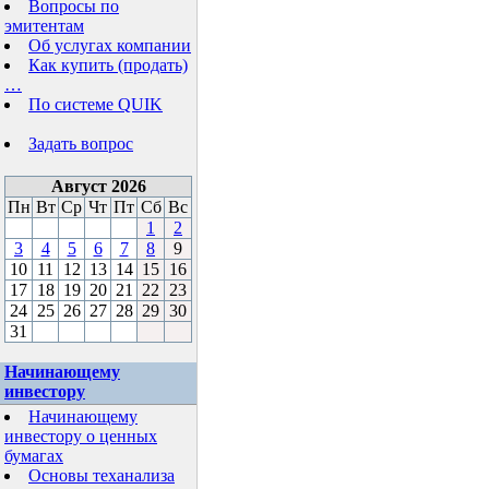
Вопросы по
эмитентам
Об услугах компании
Как купить (продать)
…
По системе QUIK
Задать вопрос
Август 2026
Пн
Вт
Ср
Чт
Пт
Сб
Вс
1
2
3
4
5
6
7
8
9
10
11
12
13
14
15
16
17
18
19
20
21
22
23
24
25
26
27
28
29
30
31
Начинающему
инвестору
Начинающему
инвестору о ценных
бумагах
Основы теханализа