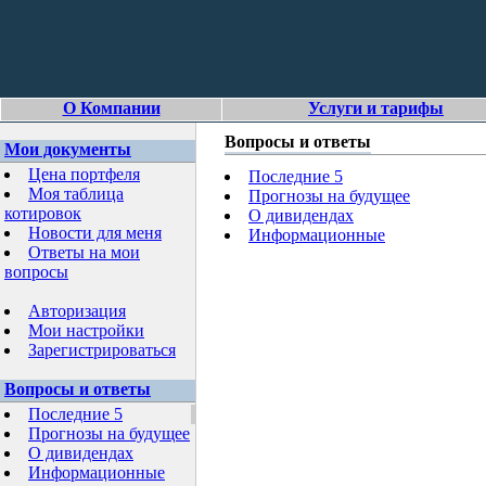
О Компании
Услуги и тарифы
Вопросы и ответы
Мои документы
Цена портфеля
Последние 5
Моя таблица
Прогнозы на будущее
котировок
О дивидендах
Новости для меня
Информационные
Ответы на мои
вопросы
Авторизация
Мои настройки
Зарегистрироваться
Вопросы и ответы
Последние 5
Прогнозы на будущее
О дивидендах
Информационные