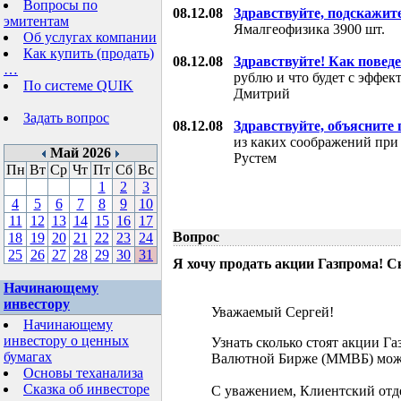
Вопросы по
08.12.08
Здравствуйте, подскажит
эмитентам
Ямалгеофизика 3900 шт.
Об услугах компании
Как купить (продать)
08.12.08
Здравствуйте! Как поведе
…
рублю и что будет с эффе
По системе QUIK
Дмитрий
Задать вопрос
08.12.08
Здравствуйте, объясните
из каких соображений при
Май 2026
Рустем
Пн
Вт
Ср
Чт
Пт
Сб
Вс
1
2
3
4
5
6
7
8
9
10
11
12
13
14
15
16
17
Вопрос
18
19
20
21
22
23
24
25
26
27
28
29
30
31
Я хочу продать акции Газпрома! С
Начинающему
инвестору
Уважаемый Сергей!
Начинающему
инвестору о ценных
Узнать сколько стоят акции Г
бумагах
Валютной Бирже (ММВБ) мож
Основы теханализа
Сказка об инвесторе
С уважением, Клиентский отд