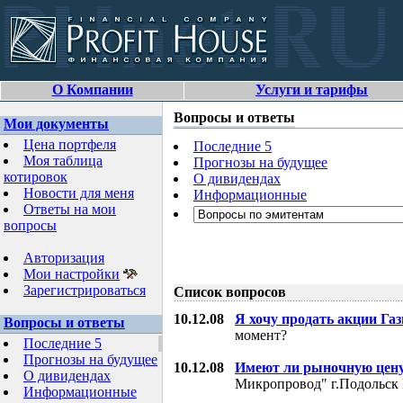
О Компании
Услуги и тарифы
Вопросы и ответы
Мои документы
Цена портфеля
Последние 5
Моя таблица
Прогнозы на будущее
котировок
О дивидендах
Новости для меня
Информационные
Ответы на мои
вопросы
Авторизация
Мои настройки
Зарегистрироваться
Список вопросов
10.12.08
Я хочу продать акции Га
Вопросы и ответы
момент?
Последние 5
Прогнозы на будущее
10.12.08
Имеют ли рыночную цену
О дивидендах
Микропровод" г.Подольск 
Информационные