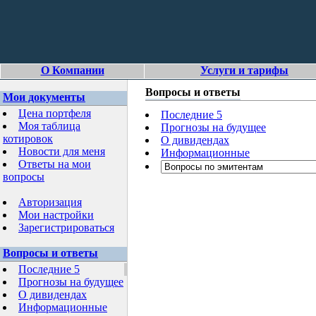
О Компании
Услуги и тарифы
Вопросы и ответы
Мои документы
Цена портфеля
Последние 5
Моя таблица
Прогнозы на будущее
котировок
О дивидендах
Новости для меня
Информационные
Ответы на мои
вопросы
Авторизация
Мои настройки
Зарегистрироваться
Вопросы и ответы
Последние 5
Прогнозы на будущее
О дивидендах
Информационные