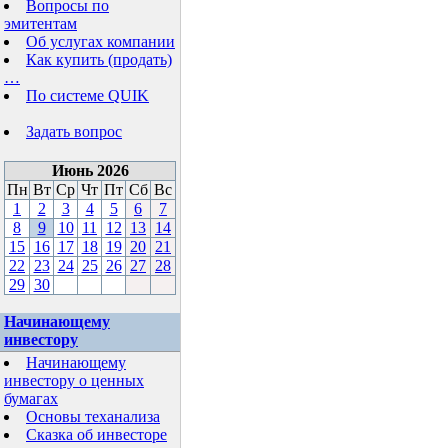
Вопросы по
эмитентам
Об услугах компании
Как купить (продать)
…
По системе QUIK
Задать вопрос
Июнь 2026
Пн
Вт
Ср
Чт
Пт
Сб
Вс
1
2
3
4
5
6
7
8
9
10
11
12
13
14
15
16
17
18
19
20
21
22
23
24
25
26
27
28
29
30
Начинающему
инвестору
Начинающему
инвестору о ценных
бумагах
Основы теханализа
Сказка об инвесторе