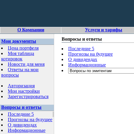
О Компании
Услуги и тарифы
Вопросы и ответы
Мои документы
Цена портфеля
Последние 5
Моя таблица
Прогнозы на будущее
котировок
О дивидендах
Новости для меня
Информационные
Ответы на мои
вопросы
Авторизация
Мои настройки
Зарегистрироваться
Вопросы и ответы
Последние 5
Прогнозы на будущее
О дивидендах
Информационные