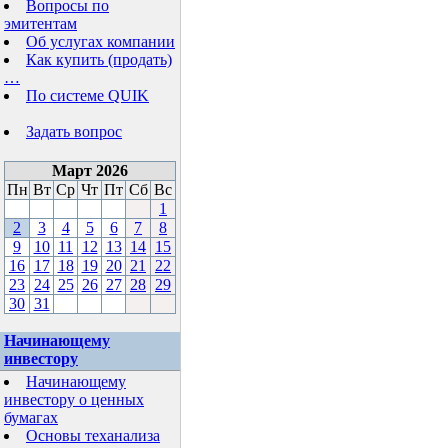
Вопросы по
эмитентам
Об услугах компании
Как купить (продать)
…
По системе QUIK
Задать вопрос
Март 2026
Пн
Вт
Ср
Чт
Пт
Сб
Вс
1
2
3
4
5
6
7
8
9
10
11
12
13
14
15
16
17
18
19
20
21
22
23
24
25
26
27
28
29
30
31
Начинающему
инвестору
Начинающему
инвестору о ценных
бумагах
Основы теханализа