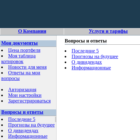
О Компании
Услуги и тарифы
Вопросы и ответы
Мои документы
Цена портфеля
Последние 5
Моя таблица
Прогнозы на будущее
котировок
О дивидендах
Новости для меня
Информационные
Ответы на мои
вопросы
Авторизация
Мои настройки
Зарегистрироваться
Вопросы и ответы
Последние 5
Прогнозы на будущее
О дивидендах
Информационные