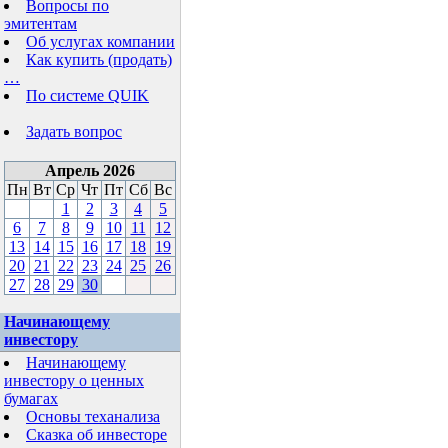
Вопросы по
эмитентам
Об услугах компании
Как купить (продать)
…
По системе QUIK
Задать вопрос
Апрель 2026
Пн
Вт
Ср
Чт
Пт
Сб
Вс
1
2
3
4
5
6
7
8
9
10
11
12
13
14
15
16
17
18
19
20
21
22
23
24
25
26
27
28
29
30
Начинающему
инвестору
Начинающему
инвестору о ценных
бумагах
Основы теханализа
Сказка об инвесторе