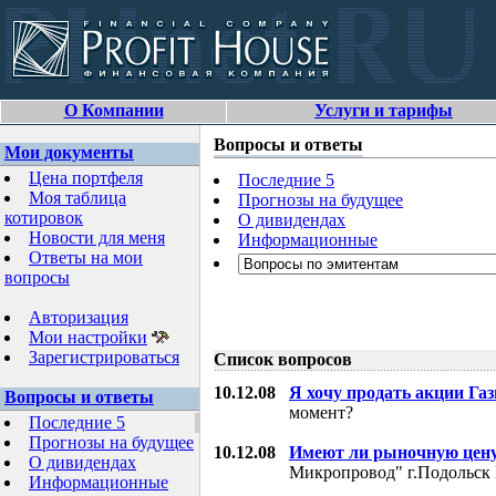
О Компании
Услуги и тарифы
Вопросы и ответы
Мои документы
Цена портфеля
Последние 5
Моя таблица
Прогнозы на будущее
котировок
О дивидендах
Новости для меня
Информационные
Ответы на мои
вопросы
Авторизация
Мои настройки
Зарегистрироваться
Список вопросов
10.12.08
Я хочу продать акции Га
Вопросы и ответы
момент?
Последние 5
Прогнозы на будущее
10.12.08
Имеют ли рыночную цену
О дивидендах
Микропровод" г.Подольск 
Информационные