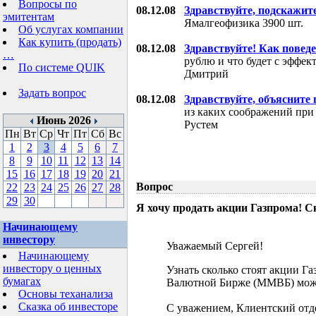
Вопросы по
08.12.08
Здравствуйте, подскажит
эмитентам
Ямалгеофизика 3900 шт.
Об услугах компании
Как купить (продать)
08.12.08
Здравствуйте! Как поведе
…
рублю и что будет с эффе
По системе QUIK
Дмитрий
Задать вопрос
08.12.08
Здравствуйте, объясните
из каких соображений при
Июнь 2026
Рустем
Пн
Вт
Ср
Чт
Пт
Сб
Вс
1
2
3
4
5
6
7
8
9
10
11
12
13
14
15
16
17
18
19
20
21
Вопрос
22
23
24
25
26
27
28
29
30
Я хочу продать акции Газпрома! С
Начинающему
инвестору
Уважаемый Сергей!
Начинающему
инвестору о ценных
Узнать сколько стоят акции Г
бумагах
Валютной Бирже (ММВБ) мож
Основы теханализа
Сказка об инвесторе
С уважением, Клиентский отд