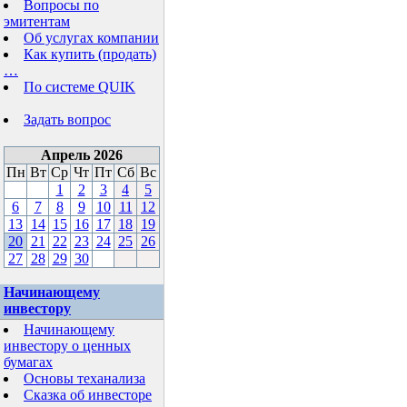
Вопросы по
эмитентам
Об услугах компании
Как купить (продать)
…
По системе QUIK
Задать вопрос
Апрель 2026
Пн
Вт
Ср
Чт
Пт
Сб
Вс
1
2
3
4
5
6
7
8
9
10
11
12
13
14
15
16
17
18
19
20
21
22
23
24
25
26
27
28
29
30
Начинающему
инвестору
Начинающему
инвестору о ценных
бумагах
Основы теханализа
Сказка об инвесторе