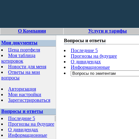
О Компании
Услуги и тарифы
Вопросы и ответы
Мои документы
Цена портфеля
Последние 5
Моя таблица
Прогнозы на будущее
котировок
О дивидендах
Новости для меня
Информационные
Ответы на мои
вопросы
Авторизация
Мои настройки
Зарегистрироваться
Вопросы и ответы
Последние 5
Прогнозы на будущее
О дивидендах
Информационные