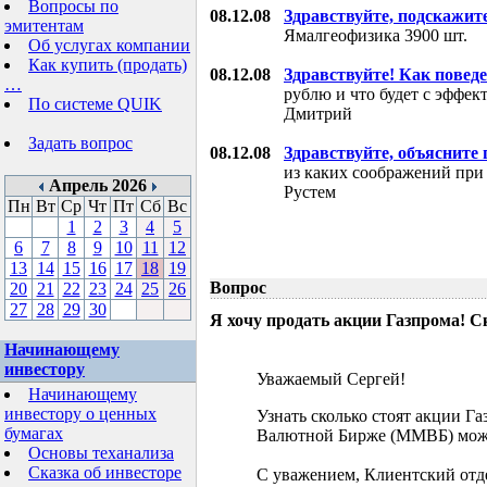
Вопросы по
08.12.08
Здравствуйте, подскажит
эмитентам
Ямалгеофизика 3900 шт.
Об услугах компании
Как купить (продать)
08.12.08
Здравствуйте! Как поведе
…
рублю и что будет с эффе
По системе QUIK
Дмитрий
Задать вопрос
08.12.08
Здравствуйте, объясните
из каких соображений при
Апрель 2026
Рустем
Пн
Вт
Ср
Чт
Пт
Сб
Вс
1
2
3
4
5
6
7
8
9
10
11
12
13
14
15
16
17
18
19
Вопрос
20
21
22
23
24
25
26
27
28
29
30
Я хочу продать акции Газпрома! С
Начинающему
инвестору
Уважаемый Сергей!
Начинающему
инвестору о ценных
Узнать сколько стоят акции Г
бумагах
Валютной Бирже (ММВБ) мож
Основы теханализа
Сказка об инвесторе
С уважением, Клиентский отд