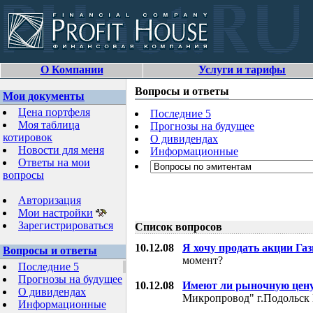
О Компании
Услуги и тарифы
Вопросы и ответы
Мои документы
Цена портфеля
Последние 5
Моя таблица
Прогнозы на будущее
котировок
О дивидендах
Новости для меня
Информационные
Ответы на мои
вопросы
Авторизация
Мои настройки
Зарегистрироваться
Список вопросов
10.12.08
Я хочу продать акции Га
Вопросы и ответы
момент?
Последние 5
Прогнозы на будущее
10.12.08
Имеют ли рыночную цену
О дивидендах
Микропровод" г.Подольск 
Информационные