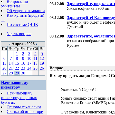
Вопросы по
08.12.08
Здравствуйте, подскажит
эмитентам
Ямалгеофизика 3900 шт.
Об услугах компании
Как купить (продать)
08.12.08
Здравствуйте! Как поведе
…
рублю и что будет с эффе
По системе QUIK
Дмитрий
Задать вопрос
08.12.08
Здравствуйте, объясните
из каких соображений при
Апрель 2026
Рустем
Пн
Вт
Ср
Чт
Пт
Сб
Вс
1
2
3
4
5
6
7
8
9
10
11
12
13
14
15
16
17
18
19
Вопрос
20
21
22
23
24
25
26
27
28
29
30
Я хочу продать акции Газпрома! С
Начинающему
инвестору
Уважаемый Сергей!
Начинающему
инвестору о ценных
Узнать сколько стоят акции Г
бумагах
Валютной Бирже (ММВБ) мож
Основы теханализа
Сказка об инвесторе
С уважением, Клиентский отд