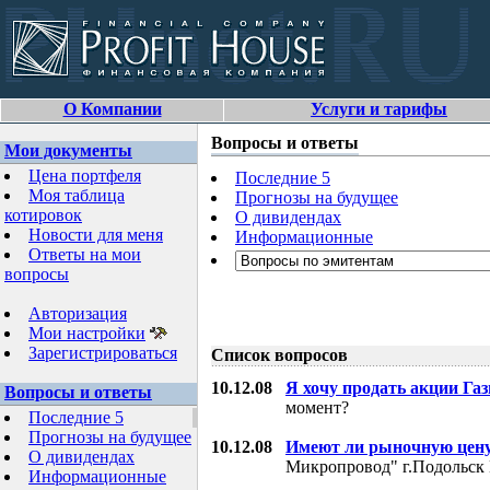
О Компании
Услуги и тарифы
Вопросы и ответы
Мои документы
Цена портфеля
Последние 5
Моя таблица
Прогнозы на будущее
котировок
О дивидендах
Новости для меня
Информационные
Ответы на мои
вопросы
Авторизация
Мои настройки
Зарегистрироваться
Список вопросов
10.12.08
Я хочу продать акции Га
Вопросы и ответы
момент?
Последние 5
Прогнозы на будущее
10.12.08
Имеют ли рыночную цену
О дивидендах
Микропровод" г.Подольск 
Информационные