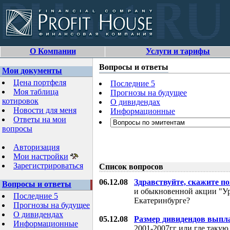
О Компании
Услуги и тарифы
Вопросы и ответы
Мои документы
Цена портфеля
Последние 5
Моя таблица
Прогнозы на будущее
котировок
О дивидендах
Новости для меня
Информационные
Ответы на мои
вопросы
Авторизация
Мои настройки
Зарегистрироваться
Список вопросов
06.12.08
Здравствуйте, скажите п
Вопросы и ответы
и обыкновенной акции "Ур
Последние 5
Екатеринбурге?
Прогнозы на будущее
О дивидендах
05.12.08
Размер дивидендов выпл
Информационные
2001-2007гг или где таку