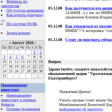
Вопросы по
эмитентам
05.12.08
Как получается,что акци
Об услугах компании
14,9000$ , а у нас на ММВБ
Как купить (продать)
уважением Климов.Влади
…
По системе QUIK
05.12.08
Как отказаться от ежедн
ММВБ"? А котировки "гол
Задать вопрос
05.12.08
Стоит ли покупать сейча
Август 2026
Пн
Вт
Ср
Чт
Пт
Сб
Вс
1
2
3
4
5
6
7
8
9
10
11
12
13
14
15
16
Вопрос
17
18
19
20
21
22
23
Здравствуйте, скажите пожалуйста
24
25
26
27
28
29
30
обыкновенной акции "Уралсвязьин
31
Екатеринбурге?
Начинающему
инвестору
Уважаемая Ирина!
Начинающему
инвестору о ценных
Узнать сколько стоят акции У
бумагах
Межбанковской Валютной Бир
Основы теханализа
информации об эмитенте
.