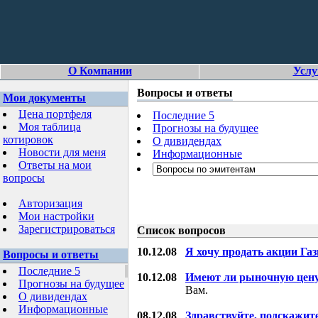
О Компании
Услу
Вопросы и ответы
Мои документы
Цена портфеля
Последние 5
Моя таблица
Прогнозы на будущее
котировок
О дивидендах
Новости для меня
Информационные
Ответы на мои
вопросы
Авторизация
Мои настройки
Зарегистрироваться
Список вопросов
10.12.08
Я хочу продать акции Га
Вопросы и ответы
Последние 5
10.12.08
Имеют ли рыночную цену
Прогнозы на будущее
Вам.
О дивидендах
Информационные
08.12.08
Здравствуйте, подскажит