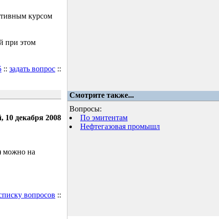
ктивным курсом
й при этом
5
::
задать вопрос
::
Смотрите также...
Вопросы:
, 10 декабря 2008
По эмитентам
Нефтегазовая промышл
) можно на
 списку вопросов
::