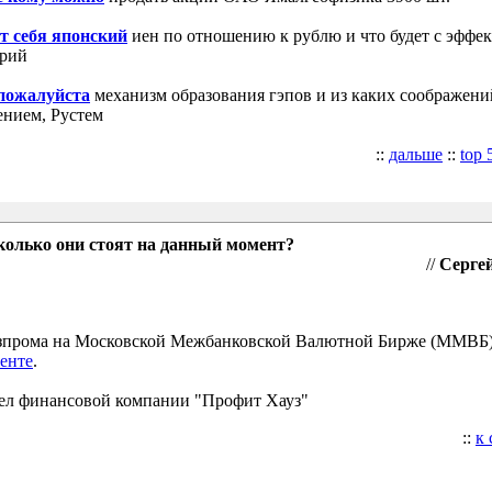
т себя японский
иен по отношению к рублю и что будет с эффе
трий
 пожалуйста
механизм образования гэпов и из каких соображени
ением, Рустем
::
дальше
::
top 
колько они стоят на данный момент?
//
Сергей
Газпрома на Московской Межбанковской Валютной Бирже (ММВБ
енте
.
ел финансовой компании "Профит Хауз"
::
к