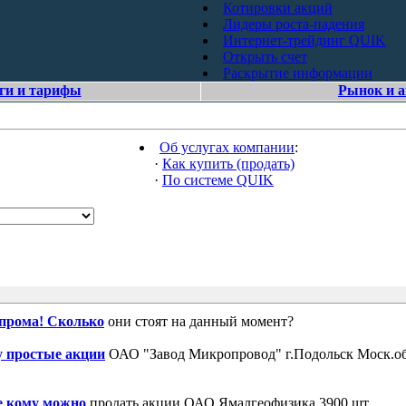
Котировки акций
Лидеры роста-падения
Интернет-трейдинг QUIK
Открыть счет
Раскрытие информации
ги и тарифы
Рынок и 
Об услугах компании
:
·
Как купить (продать)
·
По системе QUIK
зпрома! Сколько
они стоят на данный момент?
 простые акции
ОАО "Завод Микропровод" г.Подольск Моск.об
е кому можно
продать акции ОАО Ямалгеофизика 3900 шт.