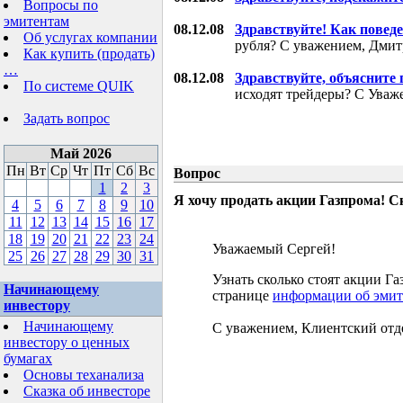
Вопросы по
эмитентам
08.12.08
Здравствуйте! Как поведе
Об услугах компании
рубля? С уважением, Дми
Как купить (продать)
…
08.12.08
Здравствуйте, объясните
По системе QUIK
исходят трейдеры? С Уваж
Задать вопрос
Май 2026
Пн
Вт
Ср
Чт
Пт
Сб
Вс
Вопрос
1
2
3
Я хочу продать акции Газпрома! С
4
5
6
7
8
9
10
11
12
13
14
15
16
17
18
19
20
21
22
23
24
Уважаемый Сергей!
25
26
27
28
29
30
31
Узнать сколько стоят акции 
Начинающему
странице
информации об эмит
инвестору
Начинающему
С уважением, Клиентский отд
инвестору о ценных
бумагах
Основы теханализа
Сказка об инвесторе