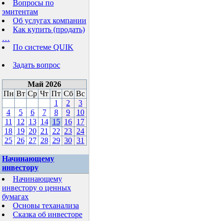
Вопросы по
эмитентам
Об услугах компании
Как купить (продать)
…
По системе QUIK
Задать вопрос
Май 2026
Пн
Вт
Ср
Чт
Пт
Сб
Вс
1
2
3
4
5
6
7
8
9
10
11
12
13
14
15
16
17
18
19
20
21
22
23
24
25
26
27
28
29
30
31
Начинающему
инвестору
Начинающему
инвестору о ценных
бумагах
Основы теханализа
Сказка об инвесторе