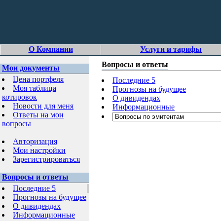
О Компании
Услуги и тарифы
Вопросы и ответы
Мои документы
Цена портфеля
Последние 5
Моя таблица
Прогнозы на будущее
котировок
О дивидендах
Новости для меня
Информационные
Ответы на мои
вопросы
Авторизация
Мои настройки
Зарегистрироваться
Вопросы и ответы
Последние 5
Прогнозы на будущее
О дивидендах
Информационные