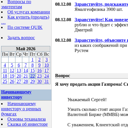
Вопросы по
08.12.08
Здравствуйте, подскажит
эмитентам
Ямалгеофизика 3900 шт.
Об услугах компании
Как купить (продать)
08.12.08
Здравствуйте! Как поведе
…
рублю и что будет с эффе
По системе QUIK
Дмитрий
Задать вопрос
08.12.08
Здравствуйте, объясните
из каких соображений при
Май 2026
Рустем
Пн
Вт
Ср
Чт
Пт
Сб
Вс
1
2
3
4
5
6
7
8
9
10
11
12
13
14
15
16
17
Вопрос
18
19
20
21
22
23
24
25
26
27
28
29
30
31
Я хочу продать акции Газпрома! С
Начинающему
инвестору
Уважаемый Сергей!
Начинающему
инвестору о ценных
Узнать сколько стоят акции Г
бумагах
Валютной Бирже (ММВБ) мож
Основы теханализа
Сказка об инвесторе
С уважением, Клиентский отд