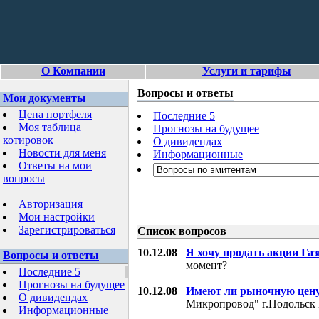
О Компании
Услуги и тарифы
Вопросы и ответы
Мои документы
Цена портфеля
Последние 5
Моя таблица
Прогнозы на будущее
котировок
О дивидендах
Новости для меня
Информационные
Ответы на мои
вопросы
Авторизация
Мои настройки
Зарегистрироваться
Список вопросов
10.12.08
Я хочу продать акции Га
Вопросы и ответы
момент?
Последние 5
Прогнозы на будущее
10.12.08
Имеют ли рыночную цену
О дивидендах
Микропровод" г.Подольск 
Информационные