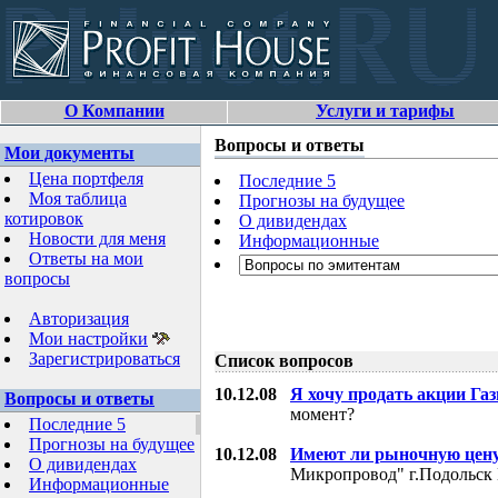
О Компании
Услуги и тарифы
Вопросы и ответы
Мои документы
Цена портфеля
Последние 5
Моя таблица
Прогнозы на будущее
котировок
О дивидендах
Новости для меня
Информационные
Ответы на мои
вопросы
Авторизация
Мои настройки
Зарегистрироваться
Список вопросов
10.12.08
Я хочу продать акции Га
Вопросы и ответы
момент?
Последние 5
Прогнозы на будущее
10.12.08
Имеют ли рыночную цену
О дивидендах
Микропровод" г.Подольск 
Информационные