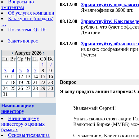
Вопросы по
08.12.08
Здравствуйте, подскажит
эмитентам
Ямалгеофизика 3900 шт.
Об услугах компании
Как купить (продать)
08.12.08
Здравствуйте! Как поведе
…
рублю и что будет с эффе
По системе QUIK
Дмитрий
Задать вопрос
08.12.08
Здравствуйте, объясните
из каких соображений при
Август 2026
Рустем
Пн
Вт
Ср
Чт
Пт
Сб
Вс
1
2
3
4
5
6
7
8
9
10
11
12
13
14
15
16
Вопрос
17
18
19
20
21
22
23
24
25
26
27
28
29
30
Я хочу продать акции Газпрома! С
31
Начинающему
Уважаемый Сергей!
инвестору
Начинающему
Узнать сколько стоят акции Г
инвестору о ценных
Валютной Бирже (ММВБ) мож
бумагах
Основы теханализа
С уважением, Клиентский отд