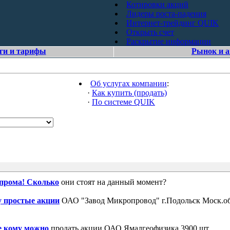
Котировки акций
Лидеры роста-падения
Интернет-трейдинг QUIK
Открыть счет
Раскрытие информации
ги и тарифы
Рынок и 
Об услугах компании
:
·
Как купить (продать)
·
По системе QUIK
зпрома! Сколько
они стоят на данный момент?
 простые акции
ОАО "Завод Микропровод" г.Подольск Моск.об
е кому можно
продать акции ОАО Ямалгеофизика 3900 шт.