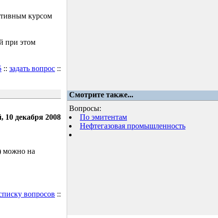
ктивным курсом
й при этом
5
::
задать вопрос
::
Смотрите также...
Вопросы:
, 10 декабря 2008
По эмитентам
Нефтегазовая промышленность
) можно на
 списку вопросов
::