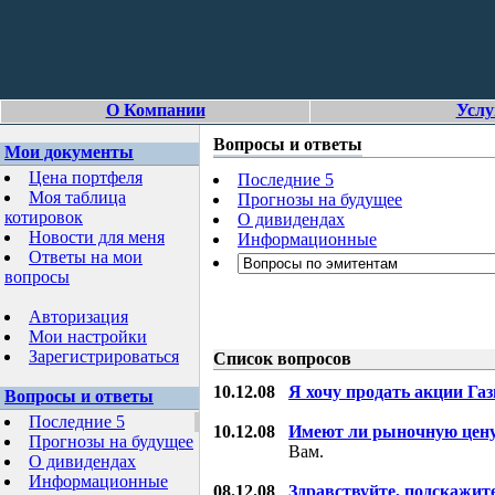
О Компании
Услу
Вопросы и ответы
Мои документы
Цена портфеля
Последние 5
Моя таблица
Прогнозы на будущее
котировок
О дивидендах
Новости для меня
Информационные
Ответы на мои
вопросы
Авторизация
Мои настройки
Зарегистрироваться
Список вопросов
10.12.08
Я хочу продать акции Га
Вопросы и ответы
Последние 5
10.12.08
Имеют ли рыночную цену
Прогнозы на будущее
Вам.
О дивидендах
Информационные
08.12.08
Здравствуйте, подскажит