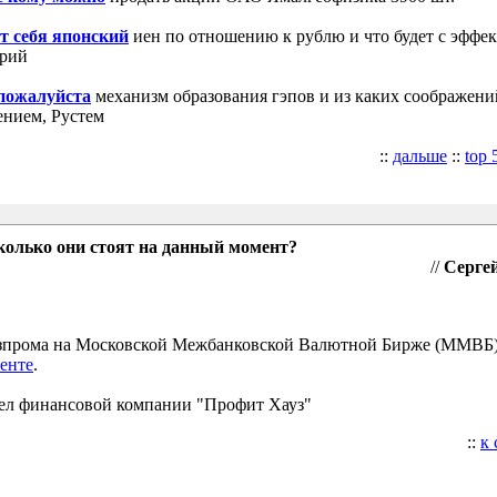
т себя японский
иен по отношению к рублю и что будет с эффе
трий
 пожалуйста
механизм образования гэпов и из каких соображени
ением, Рустем
::
дальше
::
top 
колько они стоят на данный момент?
//
Сергей
Газпрома на Московской Межбанковской Валютной Бирже (ММВБ
енте
.
ел финансовой компании "Профит Хауз"
::
к