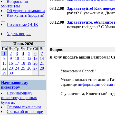
Вопросы по
эмитентам
08.12.08
Здравствуйте! Как поведе
Об услугах компании
рубля? С уважением, Дми
Как купить (продать)
…
08.12.08
Здравствуйте, объясните
По системе QUIK
исходят трейдеры? С Уваж
Задать вопрос
Июнь 2026
Пн
Вт
Ср
Чт
Пт
Сб
Вс
Вопрос
1
2
3
4
5
6
7
Я хочу продать акции Газпрома! С
8
9
10
11
12
13
14
15
16
17
18
19
20
21
22
23
24
25
26
27
28
Уважаемый Сергей!
29
30
Узнать сколько стоят акции 
Начинающему
странице
информации об эмит
инвестору
Начинающему
С уважением, Клиентский отд
инвестору о ценных
бумагах
Основы теханализа
Сказка об инвесторе