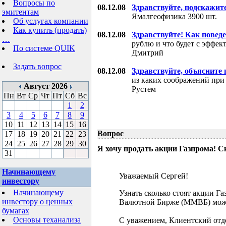
Вопросы по
08.12.08
Здравствуйте, подскажит
эмитентам
Ямалгеофизика 3900 шт.
Об услугах компании
Как купить (продать)
08.12.08
Здравствуйте! Как поведе
…
рублю и что будет с эффе
По системе QUIK
Дмитрий
Задать вопрос
08.12.08
Здравствуйте, объясните
из каких соображений при
Август 2026
Рустем
Пн
Вт
Ср
Чт
Пт
Сб
Вс
1
2
3
4
5
6
7
8
9
10
11
12
13
14
15
16
Вопрос
17
18
19
20
21
22
23
24
25
26
27
28
29
30
Я хочу продать акции Газпрома! С
31
Начинающему
Уважаемый Сергей!
инвестору
Начинающему
Узнать сколько стоят акции Г
инвестору о ценных
Валютной Бирже (ММВБ) мож
бумагах
Основы теханализа
С уважением, Клиентский отд