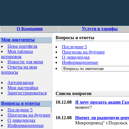
О Компании
Услуги и тарифы
Вопросы и ответы
Мои документы
Цена портфеля
Последние 5
Моя таблица
Прогнозы на будущее
котировок
О дивидендах
Новости для меня
Информационные
Ответы на мои
вопросы
Авторизация
Мои настройки
Зарегистрироваться
Список вопросов
10.12.08
Я хочу продать акции Га
Вопросы и ответы
момент?
Последние 5
Прогнозы на будущее
10.12.08
Имеют ли рыночную цену
О дивидендах
Микропровод" г.Подольск 
Информационные