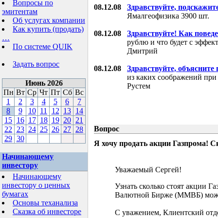
Вопросы по
08.12.08
Здравствуйте, подскажит
эмитентам
Ямалгеофизика 3900 шт.
Об услугах компании
Как купить (продать)
08.12.08
Здравствуйте! Как поведе
…
рублю и что будет с эффе
По системе QUIK
Дмитрий
Задать вопрос
08.12.08
Здравствуйте, объясните
из каких соображений при
Июнь 2026
Рустем
Пн
Вт
Ср
Чт
Пт
Сб
Вс
1
2
3
4
5
6
7
8
9
10
11
12
13
14
15
16
17
18
19
20
21
Вопрос
22
23
24
25
26
27
28
29
30
Я хочу продать акции Газпрома! С
Начинающему
инвестору
Уважаемый Сергей!
Начинающему
инвестору о ценных
Узнать сколько стоят акции Г
бумагах
Валютной Бирже (ММВБ) мож
Основы теханализа
Сказка об инвесторе
С уважением, Клиентский отд