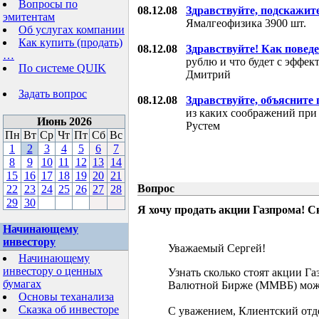
Вопросы по
08.12.08
Здравствуйте, подскажит
эмитентам
Ямалгеофизика 3900 шт.
Об услугах компании
Как купить (продать)
08.12.08
Здравствуйте! Как поведе
…
рублю и что будет с эффе
По системе QUIK
Дмитрий
Задать вопрос
08.12.08
Здравствуйте, объясните
из каких соображений при
Июнь 2026
Рустем
Пн
Вт
Ср
Чт
Пт
Сб
Вс
1
2
3
4
5
6
7
8
9
10
11
12
13
14
15
16
17
18
19
20
21
Вопрос
22
23
24
25
26
27
28
29
30
Я хочу продать акции Газпрома! С
Начинающему
инвестору
Уважаемый Сергей!
Начинающему
инвестору о ценных
Узнать сколько стоят акции Г
бумагах
Валютной Бирже (ММВБ) мож
Основы теханализа
Сказка об инвесторе
С уважением, Клиентский отд