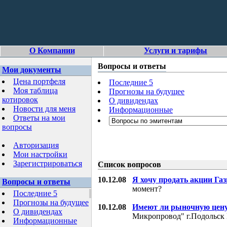
О Компании
Услуги и тарифы
Вопросы и ответы
Мои документы
Цена портфеля
Последние 5
Моя таблица
Прогнозы на будущее
котировок
О дивидендах
Новости для меня
Информационные
Ответы на мои
вопросы
Авторизация
Мои настройки
Зарегистрироваться
Список вопросов
10.12.08
Я хочу продать акции Га
Вопросы и ответы
момент?
Последние 5
Прогнозы на будущее
10.12.08
Имеют ли рыночную цену
О дивидендах
Микропровод" г.Подольск 
Информационные