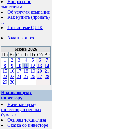
Вопросы по
эмитентам
Об услугах компании
Как купить (продать)
…
По системе QUIK
Задать вопрос
Июнь 2026
Пн
Вт
Ср
Чт
Пт
Сб
Вс
1
2
3
4
5
6
7
8
9
10
11
12
13
14
15
16
17
18
19
20
21
22
23
24
25
26
27
28
29
30
Начинающему
инвестору
Начинающему
инвестору о ценных
бумагах
Основы теханализа
Сказка об инвесторе