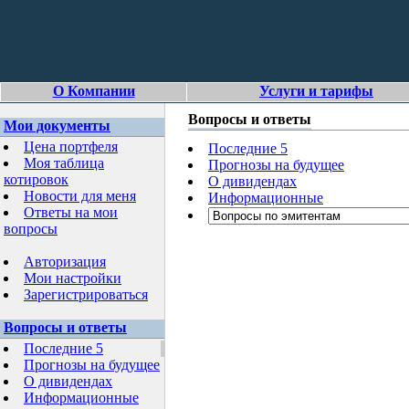
О Компании
Услуги и тарифы
Вопросы и ответы
Мои документы
Цена портфеля
Последние 5
Моя таблица
Прогнозы на будущее
котировок
О дивидендах
Новости для меня
Информационные
Ответы на мои
вопросы
Авторизация
Мои настройки
Зарегистрироваться
Вопросы и ответы
Последние 5
Прогнозы на будущее
О дивидендах
Информационные