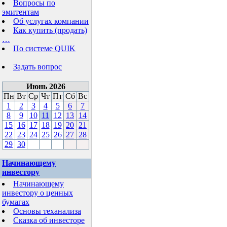
Вопросы по
эмитентам
Об услугах компании
Как купить (продать)
…
По системе QUIK
Задать вопрос
Июнь 2026
Пн
Вт
Ср
Чт
Пт
Сб
Вс
1
2
3
4
5
6
7
8
9
10
11
12
13
14
15
16
17
18
19
20
21
22
23
24
25
26
27
28
29
30
Начинающему
инвестору
Начинающему
инвестору о ценных
бумагах
Основы теханализа
Сказка об инвесторе