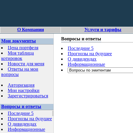
О Компании
Услуги и тарифы
Вопросы и ответы
Мои документы
Цена портфеля
Последние 5
Моя таблица
Прогнозы на будущее
котировок
О дивидендах
Новости для меня
Информационные
Ответы на мои
вопросы
Авторизация
Мои настройки
Зарегистрироваться
Вопросы и ответы
Последние 5
Прогнозы на будущее
О дивидендах
Информационные