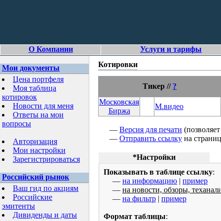
О Компании
Услуги и тарифы
Котировки
Мои документы
Цена портфеля
Тикер //
?
Моя таблица
котировок
Московская
Новости для меня
М.видео
Биржа
Ответы на мои
вопросы
—
Версия для печати
(позволяет
—
Отправить ссылку
на страницу
Авторизация
Мои настройки
*Настройки
Зарегистрироваться
Показывать в таблице ссылку
:
Российский рынок
—
на информацию
|
пример
Ваш гид по акциям
—
на новости, обзоры, теханал
Российские
—
на фильтр
|
пример
эмитенты
Дивиденды и даты
Формат таблицы
: