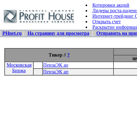
Котировки акций
Лидеры роста-паден
Интернет-трейдинг
Открыть счет
Раскрытие информа
PHnet.ru
На страницу для просмотра
Отправить на при
Тикер //
?
ц
Московская
ПензаЭК ао
Биржа
ПензаЭК ап