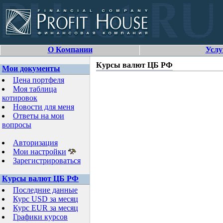
О Компании
Услу
Курсы валют ЦБ РФ
Мои документы
Цена портфеля
Моя таблица
котировок
Новости для меня
Ответы на мои
вопросы
Авторизация
Мои настройки
Зарегистрироваться
Курсы валют ЦБ РФ
Последние данные
Курс USD за месяц
Курс EUR за месяц
Графики курсов