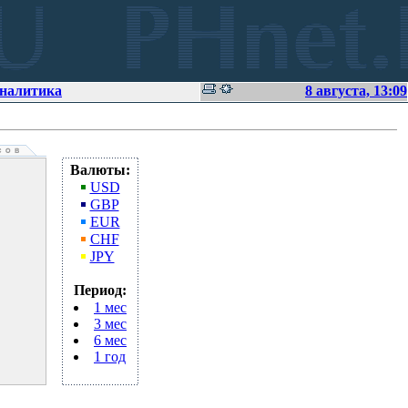
аналитика
8 августа, 13:09
Валюты:
USD
GBP
EUR
CHF
JPY
Период:
1 мес
3 мес
6 мес
1 год