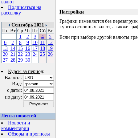
валют
Подписаться на
Настройки
рассылку
Графики изменяются без перезагрузк
Сентябрь 2021
курсов основных валют, а также гр
Пн
Вт
Ср
Чт
Пт
Сб
Вс
1
2
3
4
5
Если при выборе другой валюты граф
6
7
8
9
10
11
12
13
14
15
16
17
18
19
20
21
22
23
24
25
26
27
28
29
30
Курсы за период
:
Валюта:
Вид:
с даты:
по дату:
Лента новостей
Новости и
комментарии
Обзоры и прогнозы