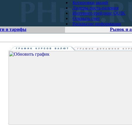
Котировки акций
Лидеры роста-падения
Интернет-трейдинг QUIK
Открыть счет
Раскрытие информации
ги и тарифы
Рынок и 