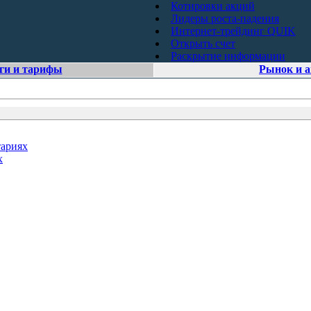
Котировки акций
Лидеры роста-падения
Интернет-трейдинг QUIK
Открыть счет
Раскрытие информации
ги и тарифы
Рынок и 
тариях
х