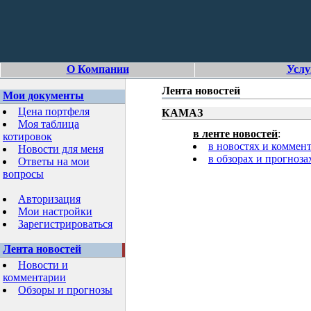
О Компании
Услу
Лента новостей
Мои документы
Цена портфеля
КАМАЗ
Моя таблица
в ленте новостей
:
котировок
в новостях и коммен
Новости для меня
в обзорах и прогноза
Ответы на мои
вопросы
Авторизация
Мои настройки
Зарегистрироваться
Лента новостей
Новости и
комментарии
Обзоры и прогнозы