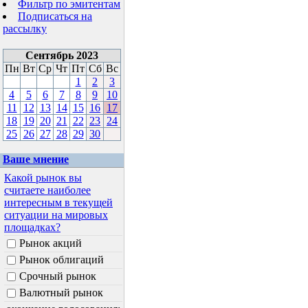
Фильтр по эмитентам
Подписаться на
рассылку
Сентябрь 2023
Пн
Вт
Ср
Чт
Пт
Сб
Вс
1
2
3
4
5
6
7
8
9
10
11
12
13
14
15
16
17
18
19
20
21
22
23
24
25
26
27
28
29
30
Ваше мнение
Какой рынок вы
считаете наиболее
интересным в текущей
ситуации на мировых
площадках?
Рынок акций
Рынок облигаций
Срочный рынок
Валютный рынок