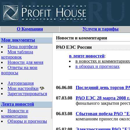
О Компании
Услуги и тарифы
Новости и комментарии
Мои документы
Цена портфеля
РАО ЕЭС России
Моя таблица
в ленте новостей
:
котировок
в новостях и комментариях
Новости для меня
в обзорах и прогнозах
Ответы на мои
вопросы
Авторизация
06.06.08
Последний день торгов 
Мои настройки
Зарегистрироваться
07.03.08
РАО ЕЭС 28 марта 2008 г
финального закрытия реест
Лента новостей
Новости и
06.03.08
Сбытовая победа РАО "Е
комментарии
компаниям принесли около 
Обзоры и прогнозы
05.02.08
Электростанции РАО "ЕЭ