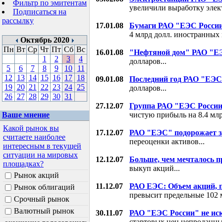
Фильтр по эмитентам
увеличили выработку элект
Подписаться на
рассылку
17.01.08
Бумаги РАО "ЕЭС Росси
4 млрд долл. иностранных 
Октябрь 2020
Пн
Вт
Ср
Чт
Пт
Сб
Вс
16.01.08
"Нефтяной дом" РАО "Е
1
2
3
4
долларов...
5
6
7
8
9
10
11
12
13
14
15
16
17
18
09.01.08
Последний год РАО "ЕЭС
19
20
21
22
23
24
25
долларов...
26
27
28
29
30
31
27.12.07
Группа РАО "ЕЭС России"
Ваше мнение
чистую прибыль на 8.4 млрд
Какой рынок вы
17.12.07
РАО "ЕЭС" подорожает за
считаете наиболее
переоценки активов...
интересным в текущей
ситуации на мировых
12.12.07
Больше, чем мечталось п
площадках?
выкуп акций...
Рынок акций
11.12.07
РАО ЕЭС: Объем акций, 
Рынок облигаций
превысит предельные 102 
Срочный рынок
Валютный рынок
30.11.07
РАО "ЕЭС России" не ис
стартовых цен непроданны