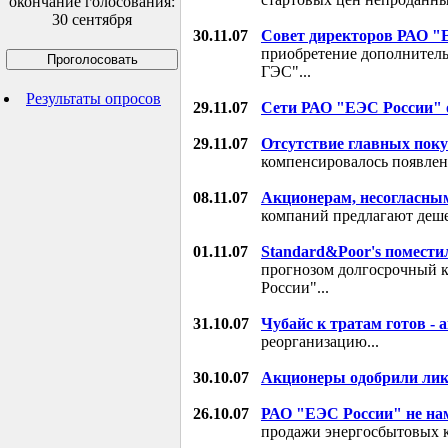
окончание голосования:
30 сентября
30.11.07
Совет директоров РАО "
приобретение дополнител
ГЭС"...
Результаты опросов
29.11.07
Сети РАО "ЕЭС России" 
29.11.07
Отсутствие главных пок
компенсировалось появлен
08.11.07
Акционерам, несогласны
компаний предлагают дешев
01.11.07
Standard&Poor's помести
прогнозом долгосрочный 
России"...
31.10.07
Чубайс к тратам готов -
реорганизацию...
30.10.07
Акционеры одобрили ли
26.10.07
РАО "ЕЭС России" не на
продажи энергосбытовых к