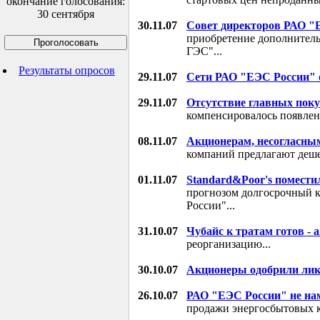
окончание голосования:
30 сентября
30.11.07
Совет директоров РАО "
приобретение дополнител
ГЭС"...
Результаты опросов
29.11.07
Сети РАО "ЕЭС России" 
29.11.07
Отсутствие главных пок
компенсировалось появлен
08.11.07
Акционерам, несогласны
компаний предлагают дешев
01.11.07
Standard&Poor's помести
прогнозом долгосрочный 
России"...
31.10.07
Чубайс к тратам готов -
реорганизацию...
30.10.07
Акционеры одобрили ли
26.10.07
РАО "ЕЭС России" не на
продажи энергосбытовых к