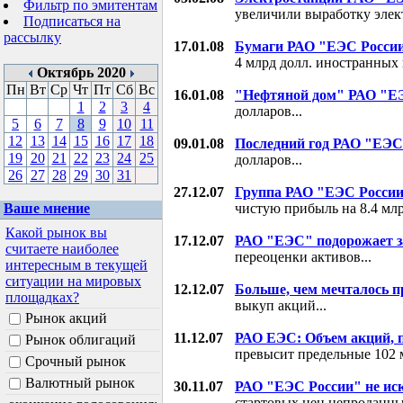
Фильтр по эмитентам
увеличили выработку элект
Подписаться на
рассылку
17.01.08
Бумаги РАО "ЕЭС Росси
4 млрд долл. иностранных 
Октябрь 2020
Пн
Вт
Ср
Чт
Пт
Сб
Вс
16.01.08
"Нефтяной дом" РАО "Е
1
2
3
4
долларов...
5
6
7
8
9
10
11
12
13
14
15
16
17
18
09.01.08
Последний год РАО "ЕЭС
19
20
21
22
23
24
25
долларов...
26
27
28
29
30
31
27.12.07
Группа РАО "ЕЭС России"
Ваше мнение
чистую прибыль на 8.4 млрд
Какой рынок вы
17.12.07
РАО "ЕЭС" подорожает за
считаете наиболее
переоценки активов...
интересным в текущей
ситуации на мировых
12.12.07
Больше, чем мечталось п
площадках?
выкуп акций...
Рынок акций
11.12.07
РАО ЕЭС: Объем акций, 
Рынок облигаций
превысит предельные 102 
Срочный рынок
Валютный рынок
30.11.07
РАО "ЕЭС России" не ис
стартовых цен непроданны