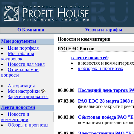
О Компании
Услуги и тарифы
Новости и комментарии
Мои документы
Цена портфеля
РАО ЕЭС России
Моя таблица
в ленте новостей
:
котировок
в новостях и комментариях
Новости для меня
в обзорах и прогнозах
Ответы на мои
вопросы
Авторизация
06.06.08
Последний день торгов 
Мои настройки
Зарегистрироваться
07.03.08
РАО ЕЭС 28 марта 2008 г
финального закрытия реест
Лента новостей
Новости и
06.03.08
Сбытовая победа РАО "Е
комментарии
компаниям принесли около 
Обзоры и прогнозы
05.02.08
Электростанции РАО "ЕЭ