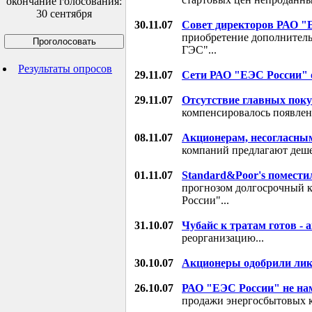
окончание голосования:
30 сентября
30.11.07
Совет директоров РАО "
приобретение дополнител
ГЭС"...
Результаты опросов
29.11.07
Сети РАО "ЕЭС России" 
29.11.07
Отсутствие главных пок
компенсировалось появлен
08.11.07
Акционерам, несогласны
компаний предлагают дешев
01.11.07
Standard&Poor's помести
прогнозом долгосрочный 
России"...
31.10.07
Чубайс к тратам готов -
реорганизацию...
30.10.07
Акционеры одобрили ли
26.10.07
РАО "ЕЭС России" не на
продажи энергосбытовых к