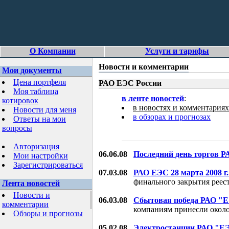
О Компании
Услуги и тарифы
Новости и комментарии
Мои документы
Цена портфеля
РАО ЕЭС России
Моя таблица
в ленте новостей
:
котировок
в новостях и комментариях
Новости для меня
в обзорах и прогнозах
Ответы на мои
вопросы
Авторизация
06.06.08
Последний день торгов 
Мои настройки
Зарегистрироваться
07.03.08
РАО ЕЭС 28 марта 2008 г
финального закрытия реест
Лента новостей
Новости и
06.03.08
Сбытовая победа РАО "Е
комментарии
компаниям принесли около 
Обзоры и прогнозы
05.02.08
Электростанции РАО "ЕЭ