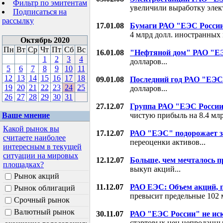
Фильтр по эмитентам
увеличили выработку элект
Подписаться на
рассылку
17.01.08
Бумаги РАО "ЕЭС Росси
4 млрд долл. иностранных 
Октябрь 2020
Пн
Вт
Ср
Чт
Пт
Сб
Вс
16.01.08
"Нефтяной дом" РАО "Е
1
2
3
4
долларов...
5
6
7
8
9
10
11
12
13
14
15
16
17
18
09.01.08
Последний год РАО "ЕЭС
19
20
21
22
23
24
25
долларов...
26
27
28
29
30
31
27.12.07
Группа РАО "ЕЭС России"
Ваше мнение
чистую прибыль на 8.4 млрд
Какой рынок вы
17.12.07
РАО "ЕЭС" подорожает за
считаете наиболее
переоценки активов...
интересным в текущей
ситуации на мировых
12.12.07
Больше, чем мечталось п
площадках?
выкуп акций...
Рынок акций
11.12.07
РАО ЕЭС: Объем акций, 
Рынок облигаций
превысит предельные 102 
Срочный рынок
Валютный рынок
30.11.07
РАО "ЕЭС России" не ис
стартовых цен непроданны