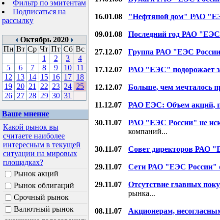
Фильтр по эмитентам
Подписаться на
16.01.08
"Нефтяной дом" РАО "Е
рассылку
09.01.08
Последний год РАО "ЕЭС
Октябрь 2020
Пн
Вт
Ср
Чт
Пт
Сб
Вс
27.12.07
Группа РАО "ЕЭС России"
1
2
3
4
5
6
7
8
9
10
11
17.12.07
РАО "ЕЭС" подорожает за
12
13
14
15
16
17
18
19
20
21
22
23
24
25
12.12.07
Больше, чем мечталось п
26
27
28
29
30
31
11.12.07
РАО ЕЭС: Объем акций, 
Ваше мнение
30.11.07
РАО "ЕЭС России" не ис
Какой рынок вы
компаний...
считаете наиболее
интересным в текущей
30.11.07
Совет директоров РАО "
ситуации на мировых
площадках?
29.11.07
Сети РАО "ЕЭС России" 
Рынок акций
29.11.07
Отсутствие главных пок
Рынок облигаций
рынка...
Срочный рынок
Валютный рынок
08.11.07
Акционерам, несогласны