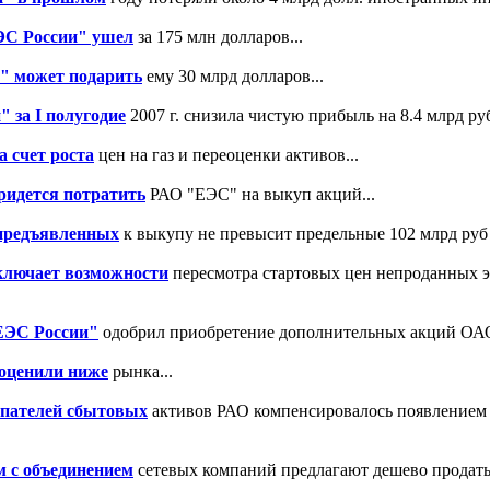
ЭС России" ушел
за 175 млн долларов...
" может подарить
ему 30 млрд долларов...
 за I полугодие
2007 г. снизила чистую прибыль на 8.4 млрд руб
 счет роста
цен на газ и переоценки активов...
ридется потратить
РАО "ЕЭС" на выкуп акций...
предъявленных
к выкупу не превысит предельные 102 млрд руб
ключает возможности
пересмотра стартовых цен непроданных 
ЕЭС России"
одобрил приобретение дополнительных акций ОАО
оценили ниже
рынка...
упателей сбытовых
активов РАО компенсировалось появлением
м с объединением
сетевых компаний предлагают дешево продать 