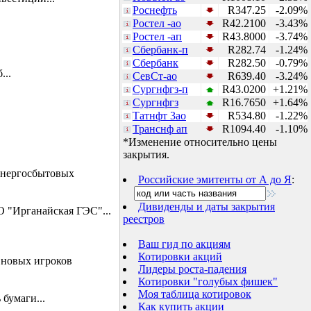
Роснефть
R347.25
-2.09%
Ростел -ао
R42.2100
-3.43%
Ростел -ап
R43.8000
-3.74%
Сбербанк-п
R282.74
-1.24%
Сбербанк
R282.50
-0.79%
...
СевСт-ао
R639.40
-3.24%
Сургнфгз-п
R43.0200
+1.21%
Сургнфгз
R16.7650
+1.64%
Татнфт 3ао
R534.80
-1.22%
Транснф ап
R1094.40
-1.10%
*Изменение относительно цены
закрытия.
энергосбытовых
Российские эмитенты от А до Я
:
Дивиденды и даты закрытия
 "Ирганайская ГЭС"...
реестров
Ваш гид по акциям
Котировки акций
 новых игроков
Лидеры роста-падения
Котировки "голубых фишек"
Моя таблица котировок
бумаги...
Как купить акции