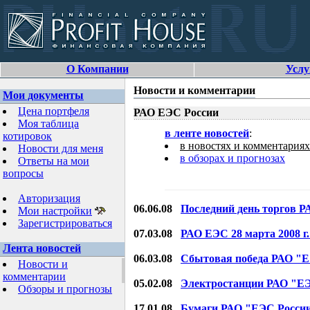
О Компании
Услу
Новости и комментарии
Мои документы
Цена портфеля
РАО ЕЭС России
Моя таблица
в ленте новостей
:
котировок
в новостях и комментариях
Новости для меня
в обзорах и прогнозах
Ответы на мои
вопросы
Авторизация
06.06.08
Последний день торгов 
Мои настройки
Зарегистрироваться
07.03.08
РАО ЕЭС 28 марта 2008 г
Лента новостей
06.03.08
Сбытовая победа РАО "Е
Новости и
комментарии
05.02.08
Электростанции РАО "ЕЭ
Обзоры и прогнозы
17.01.08
Бумаги РАО "ЕЭС Росси