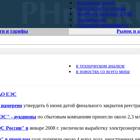
Котировки акций
Лидеры роста-падения
Интернет-трейдинг QUIK
Открыть счет
Раскрытие информации
ги и тарифы
Рынок и 
в техническом анализе
в новостях со всего мира
РАО ЕЭС
. намерено
утвердить 6 июня датой финального закрытия реестра
ЭС" - аукционы
по сбытовым компаниям принесли около 2,3 млр
С России" в
январе 2008 г. увеличили выработку электроэнергии
и" в прошлом
году потеряли около 4 млрд долл. иностранных ин