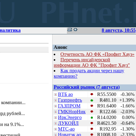
аналитика
8 августа, 10:55
Анонс
Отчетность АО ФК «Профит Хауз»
Перечень инсайдерской
информации АО ФК "Профит Хауз"
Как продать акции через нашу
компанию?
Российский рынок (7 августа)
ВТБ ао
R55.5500
-0.36%
Газпрнефть
R481.10
+1.39%
 компании...
ГАЗПРОМ
R91.6400
-1.66%
ГМКНорНик
R122.66
-2.03%
д рублей...
ИркЭнерго
R14.0200
0.00%
ЛУКОЙЛ
R4621.50
-0.64%
 на 9.1%...
МТС-ао
R192.95
-1.30%
Новатэк ао
R1008.10
-2.33%
вестиций...