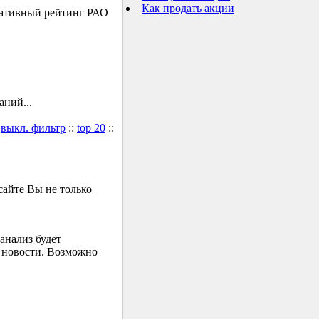
Как продать акции
ративный рейтинг РАО
ний...
:
выкл. фильтр
::
top 20
::
айте Вы не только
анализ будет
е новости. Возможно