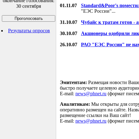
окончание голосования:
01.11.07
Standard&Poor's помести
30 сентября
"ЕЭС России"...
31.10.07
Чубайс к тратам готов -
Результаты опросов
30.10.07
Акционеры одобрили ли
26.10.07
РАО "ЕЭС России" не на
Эмитентам:
Размещая новости Ваше
быстро получаете целевую аудитори
E-mail:
news@phnet.ru
(формат писем 
Аналитикам:
Мы открыты для сотру
оперативно размещен на сайте. Наз
размещение ссылки на Ваш сайт!
E-mail:
news@phnet.ru
(формат писем 